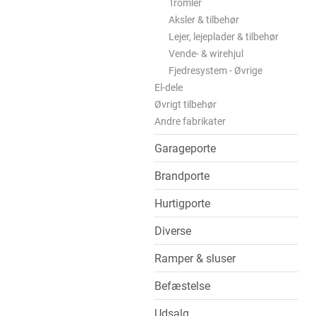
Tromler
Aksler & tilbehør
Lejer, lejeplader & tilbehør
Vende- & wirehjul
Fjedresystem - Øvrige
El-dele
Øvrigt tilbehør
Andre fabrikater
Garageporte
Brandporte
Hurtigporte
Diverse
Ramper & sluser
Befæstelse
Udsalg