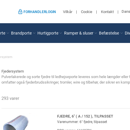
Dan
Vilkår
Cookie
Kontakt
FORHANDLERLOGIN
rte
Brandporte
Hurtigporte
Ramper & sluser
Befæstelse
Di
ersystem
Fjedersystem
Pulverlakerede og sorte fjedre til ledhejseporte leveres som hele længder eller
omfatter også fjederbrudssikringer, tromler, wire og tilbehør, der sikrer en kompl
293 varer
FJEDRE, 6" ( A / 152 ), TILPASSET
Varenummer: 6" fjedre, tilpasset