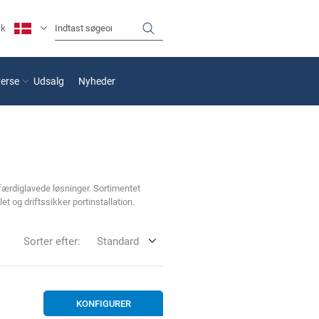
sk
verse
Udsalg
Nyheder
 færdiglavede løsninger. Sortimentet
et og driftssikker portinstallation.
Sorter efter:
Standard
KONFIGURER