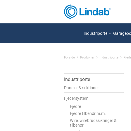
Industriporte
Garagepo
Forside
Produkter
Industriporte
Fjed
Industriporte
Paneler & sektioner
Fjedersystem
Fjedre
Fjedre tilbehør m.m.
Wire, wirebrudssikringer &
tilbehør