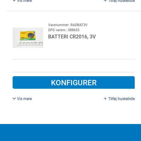
Vis mere
Tilføj huskeliste
Til Ismartgate føler, blister pak med 1 batteri.
Varenummer: RADBAT3V
DPS varenr.: 088653
BATTERI CR2016, 3V
KONFIGURER
Vis mere
Tilføj huskeliste
Ekstra batteri for mini sender, kræver 2 stk.
Til Liftmaster fjernbetjening.