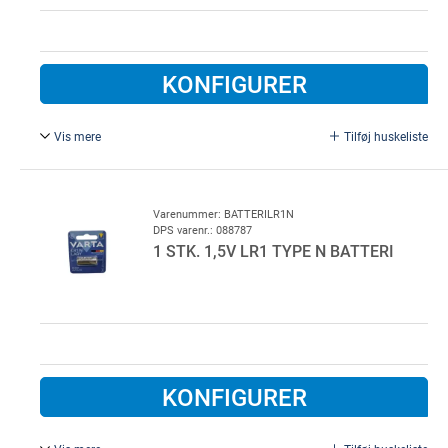
KONFIGURER
Vis mere
Tilføj huskeliste
Standard. Standard 9V batteri som blandt andet passer til
Lindab HS2 og HS10 fjernbetjeninger
Varenummer: BATTERILR1N
DPS varenr.: 088787
1 STK. 1,5V LR1 TYPE N BATTERI
KONFIGURER