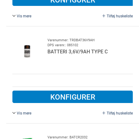
Vis mere
Tilføj huskeliste
Tadiran Lithium batteri 3,6v/2200mAh
14,7x50,5mm, str. AA.
Varenummer: TRDBAT36V9AH
DPS varenr.: 085102
BATTERI 3,6V/9AH TYPE C
KONFIGURER
Vis mere
Tilføj huskeliste
Batteri 3,6V/9Ah Type C, Lithium-Li-SOCl2.
Varenummer: BATCR2032