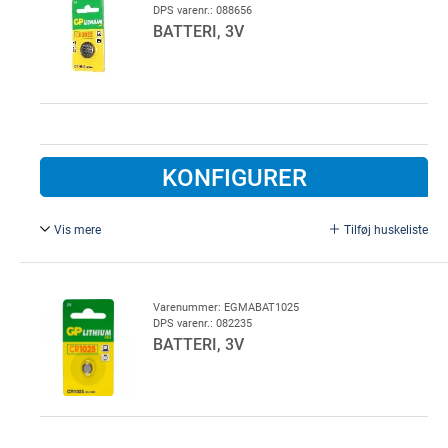
DPS varenr.: 088656
BATTERI, 3V
KONFIGURER
Vis mere
Tilføj huskeliste
Knapcelle batteri for håndsendere. CR 2032 3V. Passer
bl.a. til DIGITAL 302, 304, 313, 306
Varenummer: EGMABAT1025
DPS varenr.: 082235
BATTERI, 3V