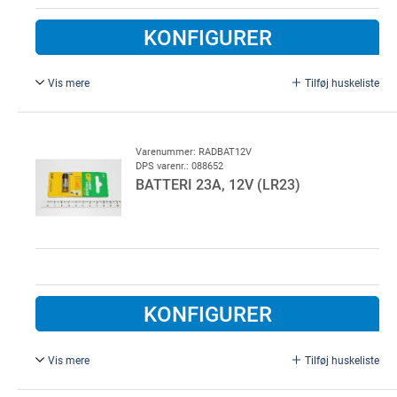
KONFIGURER
Vis mere
Tilføj huskeliste
MARANTEC batteri for microhåndsender DIGITAL 313
(MHS3) CR 1025 3V
Varenummer: RADBAT12V
DPS varenr.: 088652
BATTERI 23A, 12V (LR23)
KONFIGURER
Vis mere
Tilføj huskeliste
Til Liftmaster fjernbetjening.