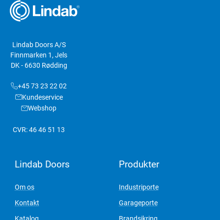
Lindab Doors A/S
Finnmarken 1, Jels
DK - 6630 Rødding
+45 73 23 22 02
Kundeservice
Webshop
CVR: 46 46 51 13
Lindab Doors
Produkter
Om os
Industriporte
Kontakt
Garageporte
Katalog
Brandsikring