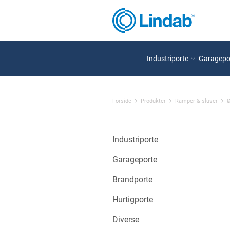
Industriporte
Garagepo
Forside
Produkter
Ramper & sluser
Ø
Industriporte
Garageporte
Brandporte
Hurtigporte
Diverse