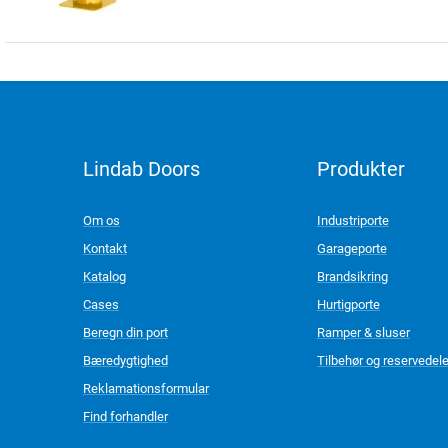
Lindab Doors
Produkter
LinkedIn
Om os
Industriporte
Kontakt
Garageporte
Katalog
Brandsikring
Cases
Hurtigporte
Beregn din port
Ramper & sluser
Bæredygtighed
Tilbehør og reservedel
Reklamationsformular
Find forhandler