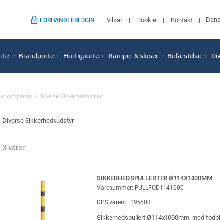
Dan
Vilkår
Cookie
Kontakt
FORHANDLERLOGIN
rte
Brandporte
Hurtigporte
Ramper & sluser
Befæstelse
Di
vrigt tilbehør
Diverse Sikkerhedsudstyr
Diverse Sikkerhedsudstyr
3 varer
SIKKERHEDSPULLERTER Ø114X1000MM
Varenummer: PULLFOD1141000
DPS varenr.: 196503
Sikkerhedspullert Ø114x1000mm, med fodp