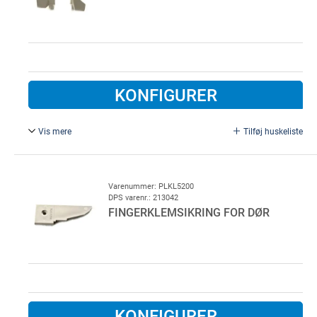
KONFIGURER
Vis mere
Tilføj huskeliste
For højrehængt dør.
Plast
Varenummer: PLKL5200
DPS varenr.: 213042
FINGERKLEMSIKRING FOR DØR
KONFIGURER