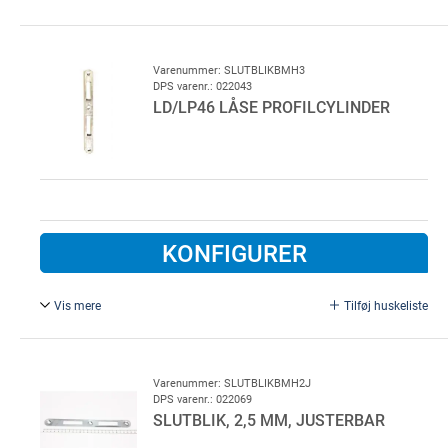
Til ruko, meesenburg og abloy.
Varenummer: SLUTBLIKBMH3
DPS varenr.: 022043
LD/LP46 LÅSE PROFILCYLINDER
KONFIGURER
Vis mere
Tilføj huskeliste
3 mm, slutblik.
Elforzinket, for gangdør og facadedør.
Varenummer: SLUTBLIKBMH2J
DPS varenr.: 022069
SLUTBLIK, 2,5 MM, JUSTERBAR