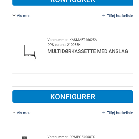
Vis mere
Tilføj huskeliste
1 stk pr. sektion, Plast
Hængselside.
Varenummer: KASMAET46625A
DPS varenr.: 210055H
MULTIDØRKASSETTE MED ANSLAG
KONFIGURER
Vis mere
Tilføj huskeliste
46 mm, L = 6250 mm, aluminium.
Varenummer: DPMPGE4000TS