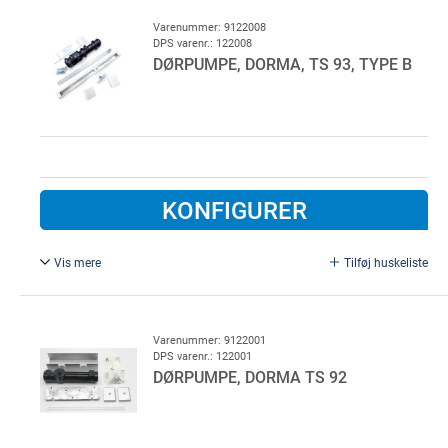
Varenummer: 9122008
DPS varenr.: 122008
DØRPUMPE, DORMA, TS 93, TYPE B
KONFIGURER
Vis mere
Tilføj huskeliste
Inkl. glideskinne m. fasthold. DORMA dørpumpe type TS
93 med glideskinne, kontrolleret lukning 180 - 0 grader,
indstillelig åbningsdæmpning, sølvfarvet
Varenummer: 9122001
DPS varenr.: 122001
DØRPUMPE, DORMA TS 92