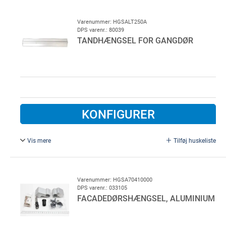
stål, flangebredde 25,5 mm, totalbredde 60 mm, L = 2000
mm, tykkelse 2,0 mm
Varenummer: HGSALT250A
DPS varenr.: 80039
TANDHÆNGSEL FOR GANGDØR
KONFIGURER
Vis mere
Tilføj huskeliste
L = 2500 mm, aluminium. Gangdørshængsel, anodiseret
aluminium, bredde 50 mm
Varenummer: HGSA70410000
DPS varenr.: 033105
FACADEDØRSHÆNGSEL, ALUMINIUM