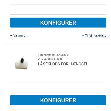
KONFIGURER
Vis mere
Tilføj huskeliste
Inkl. 6 mm underlægsplade, aluminiu. Type Hahn 7041
Erstatter HGS239006 Juni 2005
Varenummer: PLKL5205
DPS varenr.: 213043
LÅSEKLODS FOR HÆNGSEL
KONFIGURER