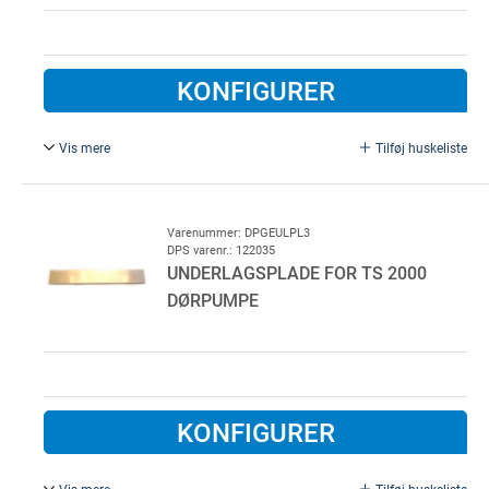
KONFIGURER
Vis mere
Tilføj huskeliste
Underlagsplade for (4 x 35 x 288 mm) GEZE TS 4000
dørpumpe. Galvaniseret stål. Anvendes ved udadgående
højre og venstrehængt facadedør.
Varenummer: DPGEULPL3
DPS varenr.: 122035
UNDERLAGSPLADE FOR TS 2000
DØRPUMPE
KONFIGURER
Vis mere
Tilføj huskeliste