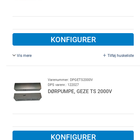
KONFIGURER
Vis mere
Tilføj huskeliste
Dørpumpe GEZE TS 3000 for glideskinne til indbygget
gangdør. Størrelse 1-4 DS/EN 1154.
Excl. Glideskinne.
Varenummer: DPGETS2000V
DPS varenr.: 122027
DØRPUMPE, GEZE TS 2000V
KONFIGURER