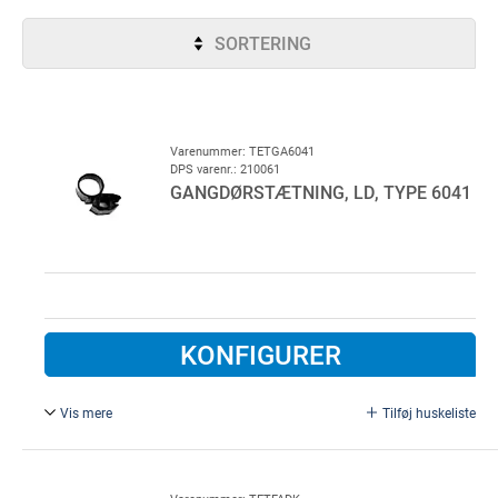
SORTERING
Varenummer: TETGA6041
DPS varenr.: 210061
GANGDØRSTÆTNING, LD, TYPE 6041
KONFIGURER
Vis mere
Tilføj huskeliste
Grå, 100 m pr. rulle (Gummi).