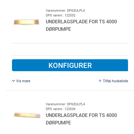
dørpumpe til gangdøre
Varenummer: DPGEULPL5
DPS varenr.: 122032
UNDERLAGSPLADE FOR TS 4000
DØRPUMPE
KONFIGURER
Vis mere
Tilføj huskeliste
Underlagsplade (1,5 x 50 x 288 mm) for GEZE TS 4000
dørpumpe. Galvaniseret stål. Anvendes ved indadgående
højre og venstrehængt facadedør.
Varenummer: DPGEULPL4
DPS varenr.: 122034
UNDERLAGSPLADE FOR TS 4000
DØRPUMPE