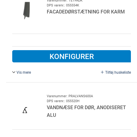
Varenummer: TETFADK
DPS varenr.: 055554K
FACADEDØRSTÆTNING FOR KARM
KONFIGURER
Vis mere
Tilføj huskeliste
R3227 EPDM.
Varenummer: PRALVANS600A
DPS varenr.: 055520H
VANDNÆSE FOR DØR, ANODISERET
ALU