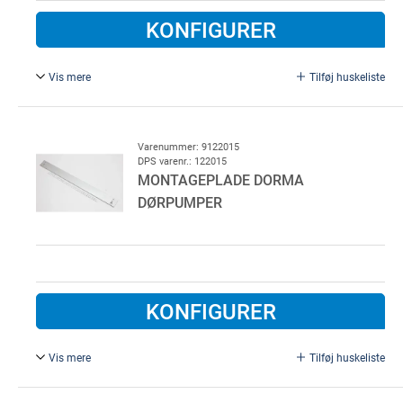
KONFIGURER
Vis mere
Tilføj huskeliste
DORMA. Dørpumpe type DORMA TS83 standard, med
normal arm, trinløs justerbar lukkekraft, fladform arm,
sølvfarvet
Varenummer: 9122015
DPS varenr.: 122015
MONTAGEPLADE DORMA
DØRPUMPER
KONFIGURER
Vis mere
Tilføj huskeliste
Til TS/G 92 og 93.