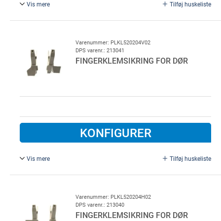
Vis mere
Tilføj huskeliste
Plast (2 stk. nødvendige pr. profil)
Inkl. M5 pinolskrue.
Varenummer: PLKL520204V02
DPS varenr.: 213041
FINGERKLEMSIKRING FOR DØR
KONFIGURER
Vis mere
Tilføj huskeliste
For venstrehængt dør.
Plast
Varenummer: PLKL520204H02
DPS varenr.: 213040
FINGERKLEMSIKRING FOR DØR