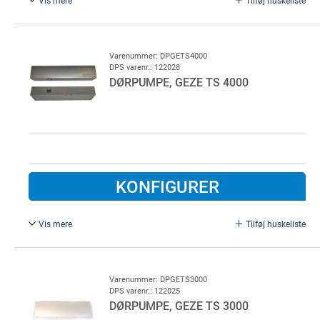
Underlagsplade (4 x 35 x 226 mm) for GEZE TS 2000
dørpumpe. Aluminium. Anvendes ved udadgående
facadedør.
Varenummer: DPGETS4000
DPS varenr.: 122028
DØRPUMPE, GEZE TS 4000
KONFIGURER
Vis mere
Tilføj huskeliste
Størrelse 1-6 DS/EN 1154. Ekstra kraftig
Excl. arm
, for facededør.
Varenummer: DPGETS3000
DPS varenr.: 122025
DØRPUMPE, GEZE TS 3000