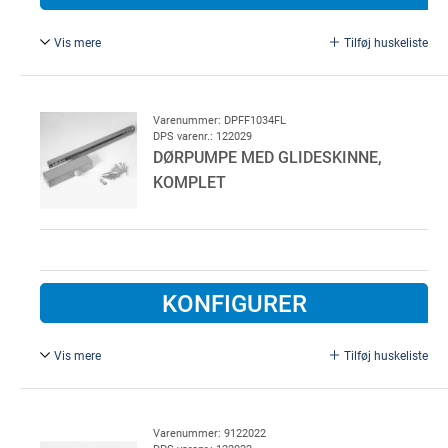
Vis mere
Tilføj huskeliste
Dørpumpe GEZE TS 2000V uden arm for facadedør.
Størrelse 2/4/5 DS/EN 1154
Uden arm.
Varenummer: DPFF1034FL
DPS varenr.: 122029
DØRPUMPE MED GLIDESKINNE,
KOMPLET
KONFIGURER
Vis mere
Tilføj huskeliste
Universel dørpumpe med glideskinne til højre og
venstrehængt dør. Erstattet af GEZE TS 3000 medio
2005.
Varenummer: 9122022