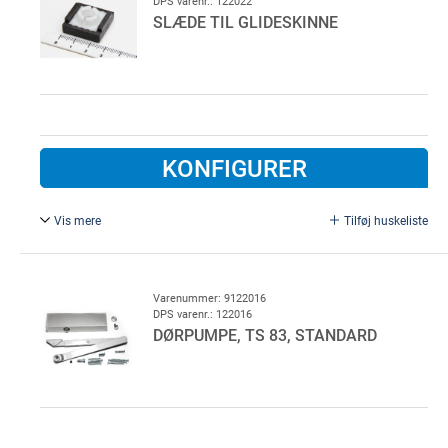
DPS varenr.: 122022
Aluminium. Passende for døre med en bredde op til 900
SLÆDE TIL GLIDESKINNE
mm og 45 kg
KONFIGURER
Vis mere
Tilføj huskeliste
Geze TS 3000.
Varenummer: 9122016
DPS varenr.: 122016
DØRPUMPE, TS 83, STANDARD