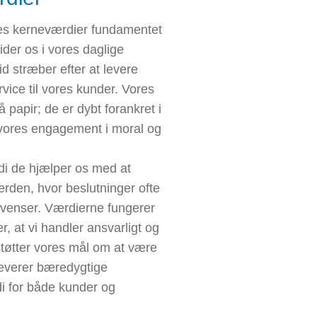
es kerneværdier fundamentet
uider os i vores daglige
tid stræber efter at levere
rvice til vores kunder. Vores
å papir; de er dybt forankret i
r vores engagement i moral og
rdi de hjælper os med at
erden, hvor beslutninger ofte
venser. Værdierne fungerer
, at vi handler ansvarligt og
støtter vores mål om at være
 leverer bæredygtige
i for både kunder og