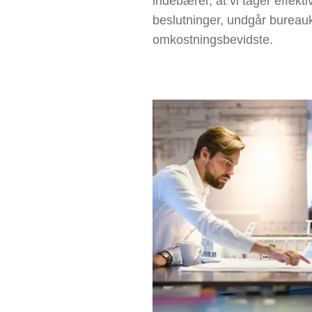
indebærer, at vi tager effekti
beslutninger, undgår bureauk
omkostningsbevidste.