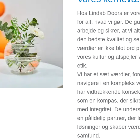
Hos Lindab Doors er vor
for alt, hvad vi gør. De g
arbejde og sikrer, at vi al
den bedste kvalitet og se
værdier er ikke blot ord p
vores kultur og afspejle
etik.
Vi har et sæt værdier, fo
navigere i en kompleks v
har vidtrækkende konsek
som en kompas, der sikrer
med integritet. De under
en pålidelig partner, der
løsninger og skaber værd
samfund.