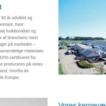
t
30 år udviklet og
Danmark, hvor
øj funktionalitet og
gle af branchens mest
nger på markedet –
nanvendelige materialer,
EPD-certificeret fra
rte produceres på vores
land, hvorfra de
ele Europa.
Vores kernevæ