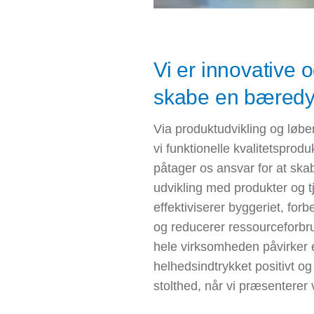
Vi er innovative o
skabe en bæredyg
Via produktudvikling og løbe
vi funktionelle kvalitetsprodu
påtager os ansvar for at sk
udvikling med produkter og t
effektiviserer byggeriet, forb
og reducerer ressourceforbru
hele virksomheden påvirker e
helhedsindtrykket positivt og 
stolthed, når vi præsenterer