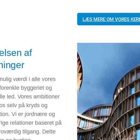
LÆS MERE OM VORES KER
relsen af
ninger
ulig værdi i alle vores
forenkle byggeriet og
le led. Vores ambitioner
r os selv på kryds og
tion. Vi er jordnære og
ige relationer baseret på
oværdig tilgang. Dette