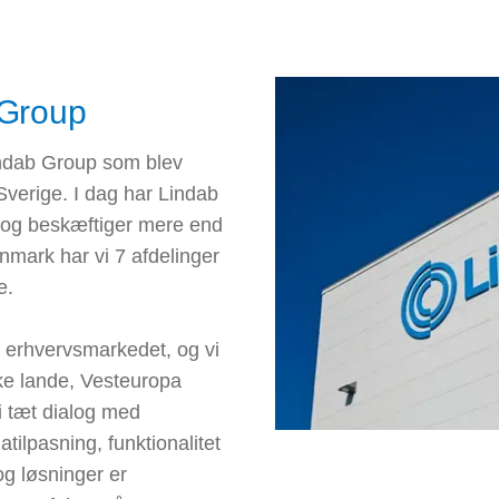
 Group
indab Group som blev
Sverige. I dag har Lindab
e og beskæftiger mere end
nmark har vi 7 afdelinger
e.
 erhvervsmarkedet, og vi
ke lande, Vesteuropa
i tæt dialog med
tilpasning, funktionalitet
og løsninger er