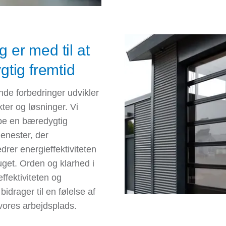
g er med til at
tig fremtid
nde forbedringer udvikler
kter og løsninger. Vi
abe en bæredygtig
jenester, der
edrer energieffektiviteten
get. Orden og klarhed i
ffektiviteten og
bidrager til en følelse af
 vores arbejdsplads.