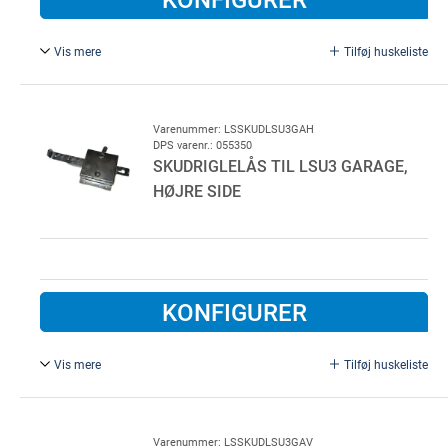
Vis mere
Tilføj huskeliste
Låsekasse til Basic garageport, højre/venstre.
Varenummer: LSSKUDLSU3GAH
DPS varenr.: 055350
SKUDRIGLELÅS TIL LSU3 GARAGE,
HØJRE SIDE
KONFIGURER
Vis mere
Tilføj huskeliste
Skudriglelås til LSU3 garage, højre side.
Varenummer: LSSKUDLSU3GAV