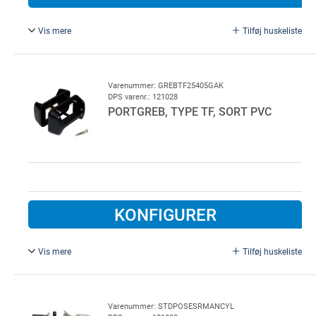
Vis mere
Tilføj huskeliste
Hvid.
Varenummer: GREBTF25405GAK
DPS varenr.: 121028
PORTGREB, TYPE TF, SORT PVC
KONFIGURER
Vis mere
Tilføj huskeliste
Komplet med skruer. For Lindab garageport
Varenummer: STDPOSESRMANCYL