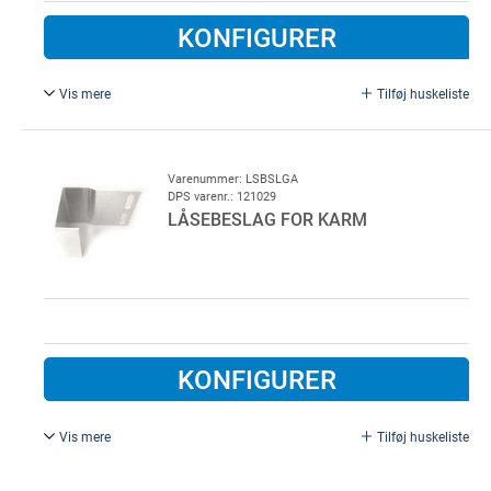
KONFIGURER
Vis mere
Tilføj huskeliste
Kit bestående af greb og låsesystem for manuel betjening
af din port. Forberedt for OVAL 5-6 stifts cylinder. Excl.
Cylinder.
Varenummer: LSBSLGA
DPS varenr.: 121029
LÅSEBESLAG FOR KARM
KONFIGURER
Vis mere
Tilføj huskeliste
For Lindab garageport.