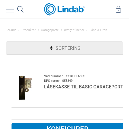
Forside
Produkter
Garageporte
Øvrigt tilbehør
Låse & Greb
SORTERING
Varenummer: LSSKUDF669S
DPS varenr.: 055349
LÅSEKASSE TIL BASIC GARAGEPORT
KONFIGURER