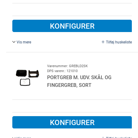
KONFIGURER
Vis mere
Tilføj huskeliste
Komplet for LDG venstre side excl. Cylinder. 5 eller 7
stifts OVAL cylinder anvendes. Udvending hvid plast
Varenummer: GREBLD2SK
DPS varenr.: 121010
PORTGREB M. UDV. SKÅL OG
FINGERGREB, SORT
KONFIGURER