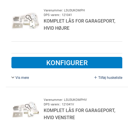
stifts OVAL cylinder anvendes. Udvendig sort plast
Varenummer: LSU3UKOMPH
DPS varenr.: 121041
KOMPLET LÅS FOR GARAGEPORT,
HVID HØJRE
KONFIGURER
Vis mere
Tilføj huskeliste
Komplet for LDG højre side excl. Cylinder. 5 eller 7 stifts
OVAL cylinder anvendes. Udvending hvid plast
Varenummer: LSU3UKOMPHV
DPS varenr.: 121041V
KOMPLET LÅS FOR GARAGEPORT,
HVID VENSTRE