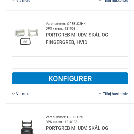
Vis mere
Tilføj huskeliste
Sort, komplet m. pakning/skruer. For Lindab garageport
Varenummer: GREBLD2HK
DPS varenr.: 121009
PORTGREB M. UDV. SKÅL OG
FINGERGREB, HVID
KONFIGURER
Vis mere
Tilføj huskeliste
Hvid, komplet m. pakning/skruer. For Lindab garageport
Varenummer: GREBLD2S
DPS varenr.: 121010S
PORTGREB M. UDV. SKÅL OG