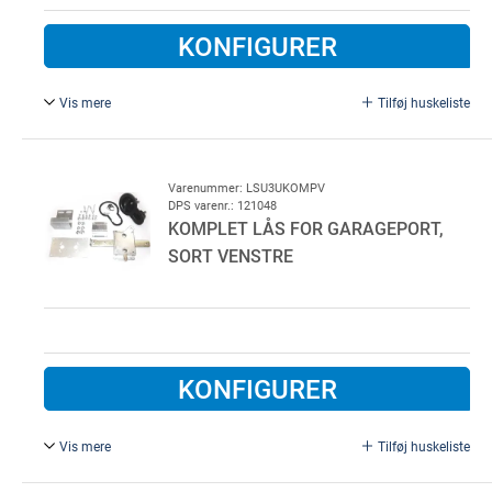
KONFIGURER
Vis mere
Tilføj huskeliste
Komplet for LDG højre side excl. Cylinder. 5 eller 7 stifts
OVAL cylinder anvendes. Udvendig sort plast
Varenummer: LSU3UKOMPV
DPS varenr.: 121048
KOMPLET LÅS FOR GARAGEPORT,
SORT VENSTRE
KONFIGURER
Vis mere
Tilføj huskeliste
Komplet for LDG venstre side excl. Cylinder. 5 eller 7