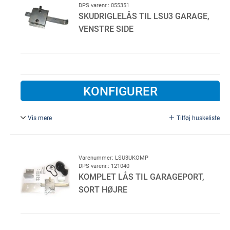
DPS varenr.: 055351
SKUDRIGLELÅS TIL LSU3 GARAGE,
VENSTRE SIDE
KONFIGURER
Vis mere
Tilføj huskeliste
Skudriglelås til LSU3 garage, venstre side.
Varenummer: LSU3UKOMP
DPS varenr.: 121040
KOMPLET LÅS TIL GARAGEPORT,
SORT HØJRE