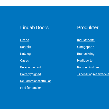
Lindab Doors
Produkter
LinkedIn
Om os
Industriporte
Kontakt
Garageporte
Katalog
Brandsikring
Cases
Hurtigporte
Beregn din port
Ramper & sluser
Bæredygtighed
Tilbehør og reservedel
Reklamationsformular
Find forhandler