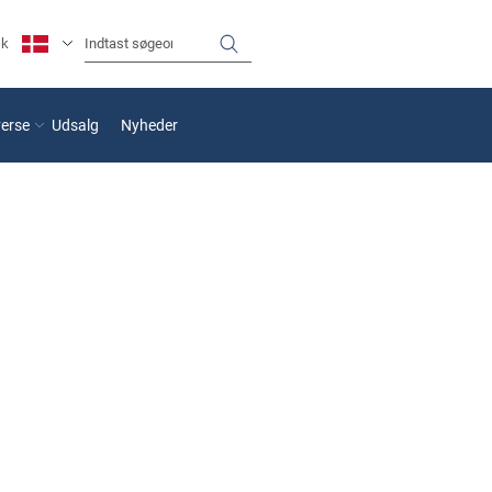
sk
verse
Udsalg
Nyheder