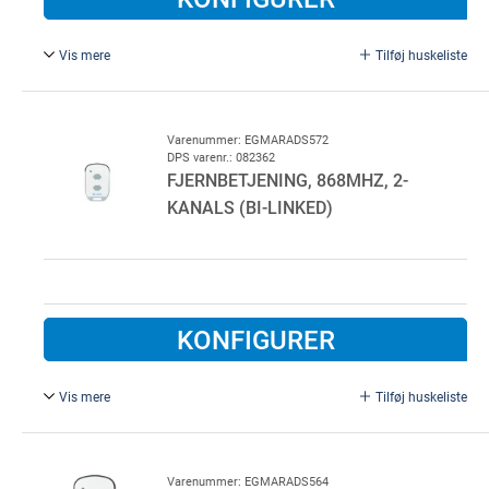
Vis mere
Tilføj huskeliste
Marantec Digital 525 uden låg.
10 stk. pr. colli
Varenummer: EGMARADS572
DPS varenr.: 082362
FJERNBETJENING, 868MHZ, 2-
KANALS (BI-LINKED)
KONFIGURER
Vis mere
Tilføj huskeliste
868MHz Bi-Linked. Marantec Digital 572.
Kræver at der er monteret en Bi-Linked modtager.
Varenummer: EGMARADS564