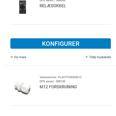
DPS varenr.: 088045
RELÆSOKKEL
KONFIGURER
Vis mere
Tilføj huskeliste
11-polet. 11-polet stikbens sokkel for radioudstyr,
fotocelle forstærkere med mere
Varenummer: PLASTFORSKM12
DPS varenr.: 088150
M12 FORSKRUNING