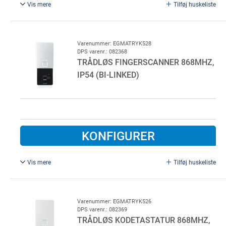
Vis mere
Tilføj huskeliste
MARANTEC Micro håndsendere 868 MHz. DIGITAL 313
Incl. skydelåg til knapper.
Varenummer: EGMATRYK528
DPS varenr.: 082368
TRÅDLØS FINGERSCANNER 868MHZ,
IP54 (BI-LINKED)
KONFIGURER
Vis mere
Tilføj huskeliste
*Udgår af sortiment - sælges så længe lager haves*
Marantec Digital 528 med skydelåg. Kræver at der er
monteret en Bi-Linked modtager. 20 fingre kan indlæses
Varenummer: EGMATRYK526
DPS varenr.: 082369
TRÅDLØS KODETASTATUR 868MHZ,