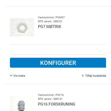
PG 9 møtrik, plast
Varenummer: PGM07
DPS varenr.: 088101
PG7 MØTRIK
KONFIGURER
Vis mere
Tilføj huskeliste
PG 7 møtrik, plast
Varenummer: PGF16
DPS varenr.: 088131
PG16 FORSKRUNING