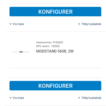
KONFIGURER
Vis mere
Tilføj huskeliste
1K2, 0,5W / metalfilm. anvendes til DW i LD971 styring
(GFA).
Bruges som terminering på enheder der kræver
Varenummer: 9152025
DPS varenr.: 152025
overvågning. F.eks. el-følelister, røgmelder, kontakter,
MODSTAND 560R, 2W
fotoceller.
KONFIGURER
Vis mere
Tilføj huskeliste
Effektmodstand. Bruges som terminering på enheder der