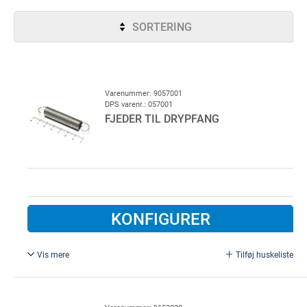
SORTERING
Varenummer: 9057001
DPS varenr.: 057001
FJEDER TIL DRYPFANG
KONFIGURER
Vis mere
Tilføj huskeliste
L = 70 mm. Til drypfang for vaskehalsport, type LEP