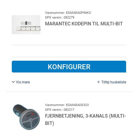
kræver overvågning. F.eks. el-følelister, røgmelder,
kontakter, fotoceller
Varenummer: EGMARADPINKO
DPS varenr.: 082279
MARANTEC KODEPIN TIL MULTI-BIT
KONFIGURER
Vis mere
Tilføj huskeliste
Kort udgave. Til fjernbetjening
Varenummer: EGMARADS323
DPS varenr.: 082217
FJERNBETJENING, 3-KANALS (MULTI-
BIT)