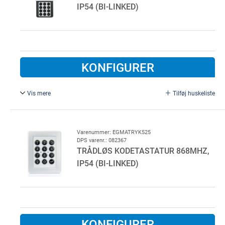
IP54 (BI-LINKED)
KONFIGURER
Vis mere
Tilføj huskeliste
Marantec Digital 526 med skydelåg.
Varenummer: EGMATRYK525
DPS varenr.: 082367
TRÅDLØS KODETASTATUR 868MHZ,
IP54 (BI-LINKED)
KONFIGURER