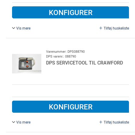
KONFIGURER
Vis mere
Tilføj huskeliste
Til Digital 564, 663, 382 og 384.
Varenummer: DPS088790
DPS varenr.: 088790
DPS SERVICETOOL TIL CRAWFORD
KONFIGURER
Vis mere
Tilføj huskeliste
Til CDM9. Tool for servicering af Crawford CDM9