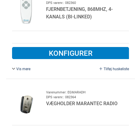
DPS varenr.: 082360
10 stk. pr. colli
FJERNBETJENING, 868MHZ, 4-
KANALS (BI-LINKED)
KONFIGURER
Vis mere
Tilføj huskeliste
Marantec Digital 564.
Kræver at der er monteret en Bi-Linked modtager.
Inklusiv vægholder.
Varenummer: EGMARADH
DPS varenr.: 082364
VÆGHOLDER MARANTEC RADIO
10 stk. pr. colli