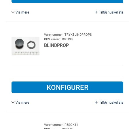
Vis mere
Tilføj huskeliste
9-polet dongle til service menu.
Varenummer: TRYKBLINDPROPS
DPS varenr.: 088198
BLINDPROP
KONFIGURER
Vis mere
Tilføj huskeliste
Ø 22 mm, sort plast.
Varenummer: RESOK11