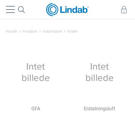
Forside
Produkter
Industriporte
El-dele
GFA
Erstatningsluft