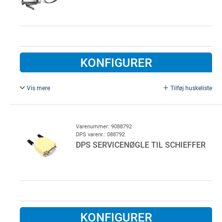
KONFIGURER
Vis mere
Tilføj huskeliste
Adapter Ø 25 mm, koblingskasse. Fotocellekit til
bundgummi på Loading Systems port. Længder - TX; 8
meter og RX; 1 meter. Inklusiv adapter til Ø 25 mm, samt
Varenummer: 9088792
DPS varenr.: 088792
koblingskasse
DPS SERVICENØGLE TIL SCHIEFFER
KONFIGURER