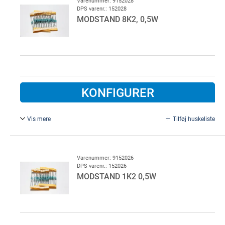
Varenummer: 9152028
DPS varenr.: 152028
MODSTAND 8K2, 0,5W
KONFIGURER
Vis mere
Tilføj huskeliste
8K2, 0,5W / metalfilm. Bruges som terminering på enheder
der kræver overvågning. F.eks. el-følelister, røgmelder,
kontakter, fotoceller
Varenummer: 9152026
DPS varenr.: 152026
MODSTAND 1K2 0,5W