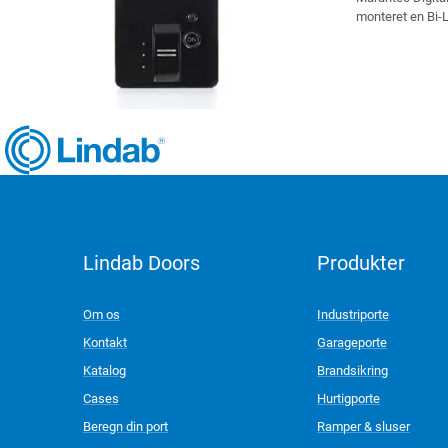
monteret en Bi-
Lindab Doors
Produkter
LinkedIn
Om os
Industriporte
Kontakt
Garageporte
Katalog
Brandsikring
Cases
Hurtigporte
Beregn din port
Ramper & sluser