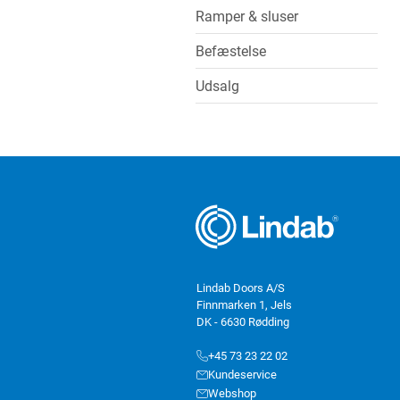
Ramper & sluser
Befæstelse
Udsalg
Lindab Doors A/S
Finnmarken 1, Jels
DK - 6630 Rødding
+45 73 23 22 02
Kundeservice
Webshop