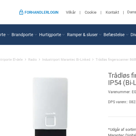
Dan
Vilkår
Cookie
Kontakt
FORHANDLERLOGIN
rte
Brandporte
Hurtigporte
Ramper & sluser
Befæstelse
Di
triporte El-dele
Radio
Industriport Marantec Bi-Linked
Trådløs fingerscanner 868
Trådløs 
IP54 (Bi-
Varenummer:
E
DPS varenr.:
082
*Udgår af sorti
Marantec Digita