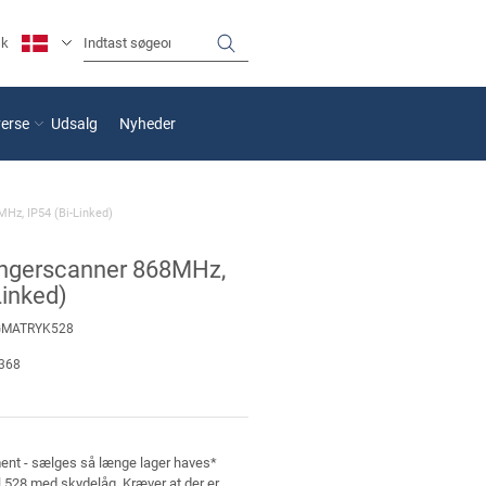
sk
verse
Udsalg
Nyheder
MHz, IP54 (Bi-Linked)
fingerscanner 868MHz,
Linked)
GMATRYK528
368
ment - sælges så længe lager haves*
l 528 med skydelåg. Kræver at der er