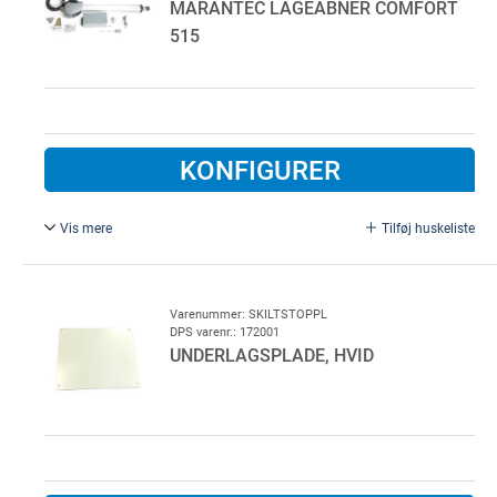
MARANTEC LÅGEÅBNER COMFORT
515
KONFIGURER
Vis mere
Tilføj huskeliste
Fløjdørsåbner. Til 1 fløjdør, med 1 fjernbetjeninger.
Slaglængde 400mm
Varenummer: SKILTSTOPPL
DPS varenr.: 172001
UNDERLAGSPLADE, HVID