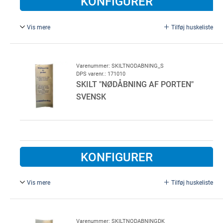
KONFIGURER
Vis mere
Tilføj huskeliste
Skilt "nødåbning af porten" Tysk.
Varenummer: SKILTNODABNING_S
DPS varenr.: 171010
SKILT "NØDÅBNING AF PORTEN"
SVENSK
KONFIGURER
Vis mere
Tilføj huskeliste
Skilt "nødåbning af porten" Svensk.
Varenummer: SKILTNODABNINGDK