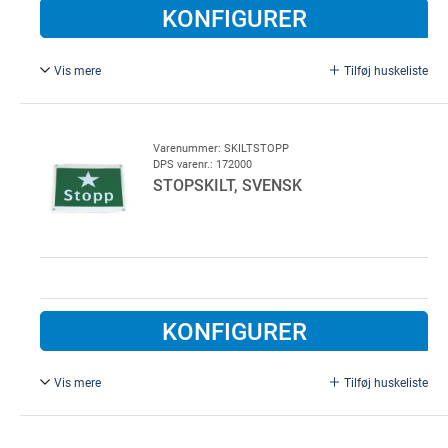
KONFIGURER
Vis mere
Tilføj huskeliste
Til stopskilt, 100 x 120 mm.
Underlagsplade med 4 huller. Hvid for stopskilt. 10 Stk
Varenummer: SKILTSTOPP
DPS varenr.: 172000
STOPSKILT, SVENSK
KONFIGURER
Vis mere
Tilføj huskeliste
Grøn med hvid tekst.
(Selvklæbende)