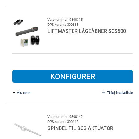
1meter i stål.
Varenummer: 9300315
DPS varenr.: 300315
LIFTMASTER LÅGEÅBNER SCS500
KONFIGURER
Vis mere
Tilføj huskeliste
Til 1 hængslet låge. Automatik for hængslet låge på max
725 kg / 5,5 meter. Sæt indeholder: aktuator, styring,
fotoceller og 2 x fjernbetjening
Varenummer: 9300142
DPS varenr.: 300142
SPINDEL TIL SCS AKTUATOR