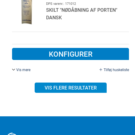
DPS varenr.: 171012
SKILT "NØDÅBNING AF PORTEN"
DANSK
KONFIGURER
Vis mere
Tilføj huskeliste
Skilt "nødåbning af porten" Dansk.
VIS FLERE RESULTATER