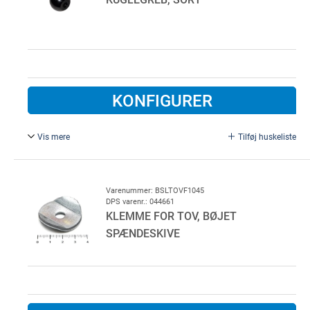
KONFIGURER
Vis mere
Tilføj huskeliste
Ø 32mm, med M8 gevind.
Varenummer: BSLTOVF1045
DPS varenr.: 044661
KLEMME FOR TOV, BØJET
SPÆNDESKIVE