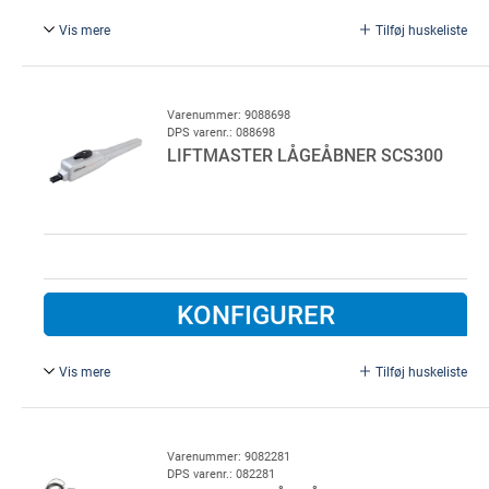
Vis mere
Tilføj huskeliste
Til 2 fløjporte. Automatik for fløjporte, hver på max 300 kg
/ 2,5 meter. Med krum træk-arm
Varenummer: 9088698
DPS varenr.: 088698
LIFTMASTER LÅGEÅBNER SCS300
KONFIGURER
Vis mere
Tilføj huskeliste
Uden styring. Aktuater til én låge
Varenummer: 9082281
DPS varenr.: 082281