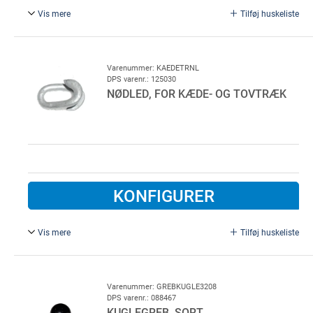
Vis mere
Tilføj huskeliste
Krydsflettet snor for returtræk. 100 m på rulle.
4 mm.
Varenummer: KAEDETRNL
DPS varenr.: 125030
NØDLED, FOR KÆDE- OG TOVTRÆK
KONFIGURER
Vis mere
Tilføj huskeliste
Nødled 50 mm, Galvaniseret. Anvendes til fastgørelse af
træktov.
Varenummer: GREBKUGLE3208
DPS varenr.: 088467
KUGLEGREB, SORT