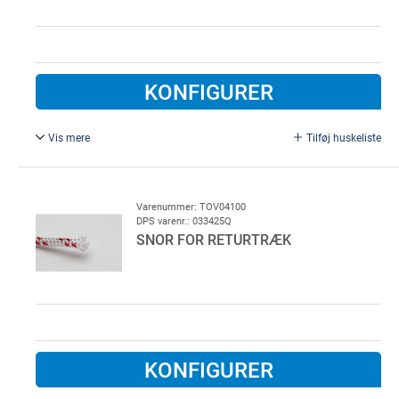
KONFIGURER
Vis mere
Tilføj huskeliste
3 - slået, Danaflex. 220 mtr pr. rulle.
10 mm.
Varenummer: TOV04100
DPS varenr.: 033425Q
SNOR FOR RETURTRÆK
KONFIGURER