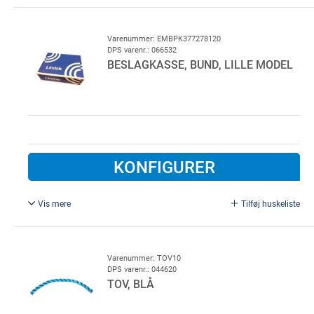
377 x 278 x 120 mm.
Varenummer: EMBPK377278120
DPS varenr.: 066532
BESLAGKASSE, BUND, LILLE MODEL
KONFIGURER
Vis mere
Tilføj huskeliste
377 x 278 x 120 mm.
Varenummer: TOV10
DPS varenr.: 044620
TOV, BLÅ