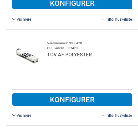
KONFIGURER
Vis mere
Tilføj huskeliste
Type 1045.
Varenummer: 9033420
DPS varenr.: 033420
TOV AF POLYESTER
KONFIGURER
Vis mere
Tilføj huskeliste
Sirius 300, Ø 8 mm, type 8636. For hurtigport m.m.