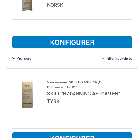
NORSK
KONFIGURER
Vis mere
Tilføj huskeliste
Frikoblingsskilt for eldrift, Norsk.
Varenummer: SKILTNODABNING_D
DPS varenr.: 171011
SKILT "NØDÅBNING AF PORTEN"
TYSK