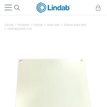
Forside
Produkter
Diverse
Andre dele
Diverse andre dele
Underlagsplade, hvid