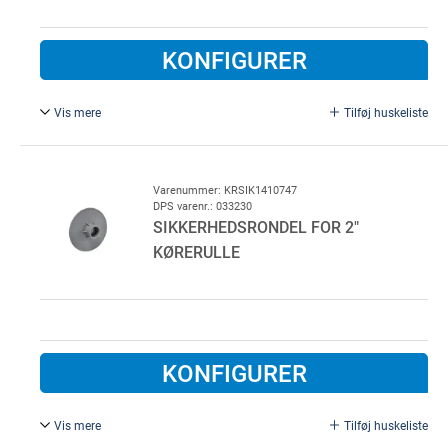
KONFIGURER
Vis mere
Tilføj huskeliste
Lavet af rød POM-plast.
Ø 11 mm, 12 x 19 x 4 mm.
Varenummer: KRSIK1410747
DPS varenr.: 033230
SIKKERHEDSRONDEL FOR 2"
KØRERULLE
KONFIGURER
Vis mere
Tilføj huskeliste