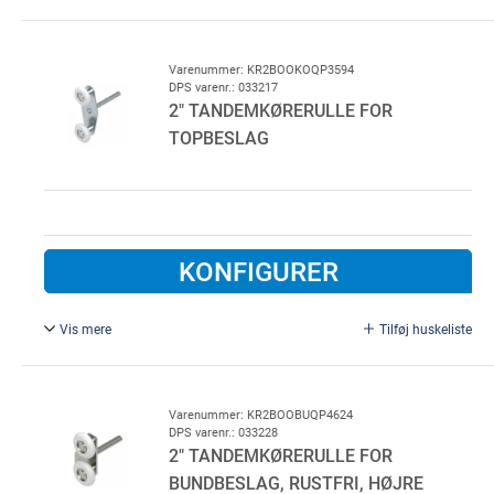
Kort, ikke-justerbar tandemkørerulle for topbeslag, rustfri
A2.
For lavtløft skinnesæt.
Varenummer: KR2BOOKOQP3594
DPS varenr.: 033217
2" TANDEMKØRERULLE FOR
TOPBESLAG
KONFIGURER
Vis mere
Tilføj huskeliste
Kort, ikke-justerbar tandemkørerulle for topbeslag,
galvaniseret stål.
For lavtløft skinnesæt.
Varenummer: KR2BOOBUQP4624
DPS varenr.: 033228
2" TANDEMKØRERULLE FOR
BUNDBESLAG, RUSTFRI, HØJRE