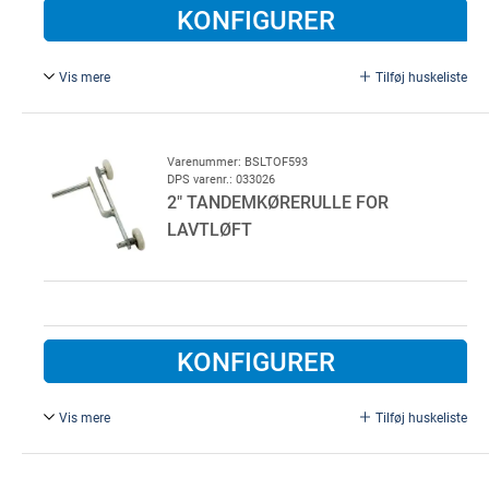
KONFIGURER
Vis mere
Tilføj huskeliste
Tandemkørerulle for lavløft/lavløft tagfølge skinnesæt
version 2.2.
Bruges på lavtløft porte ved skjult wireføring.
Varenummer: BSLTOF593
DPS varenr.: 033026
Ø 11 mm
2" TANDEMKØRERULLE FOR
LAVTLØFT
KONFIGURER
Vis mere
Tilføj huskeliste
Tandemkørerulle for lavløft/lavløft tagfølge skinnesæt
version 2.1