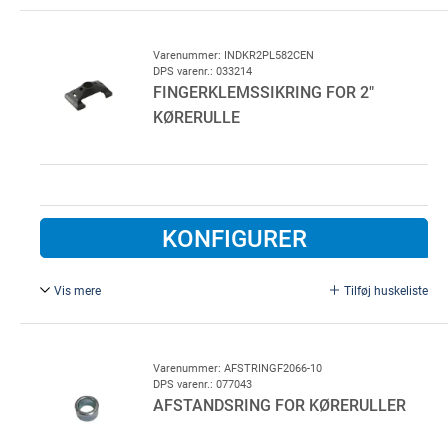
Sikkerhedsrondel for 2" kørerulle
Varenummer: INDKR2PL582CEN
DPS varenr.: 033214
FINGERKLEMSSIKRING FOR 2"
KØRERULLE
KONFIGURER
Vis mere
Tilføj huskeliste
Fingerklemssikring af plastik for 2" kørerulle
Varenummer: AFSTRINGF2066-10
DPS varenr.: 077043
AFSTANDSRING FOR KØRERULLER