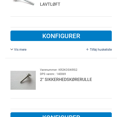
LAVTLØFT
KONFIGURER
Vis mere
Tilføj huskeliste
2" kørerulle, nylon, rustfri, med sikkerhedsrondel.
Ø 11 mm,
For lavløft skinnesæt.
Varenummer: KR2KOSIKRS2
DPS varenr.: 140069
Kørerulle uden leje, for brug i vaskehaller o. lign.
2" SIKKERHEDSKØRERULLE