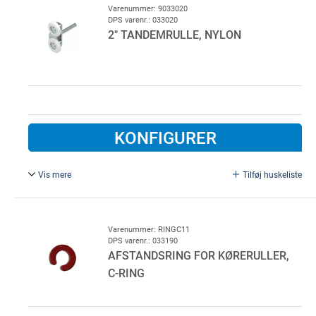
Bruges på lavtløft porte ved skjult wireføring.(F593)
Varenummer: 9033020
DPS varenr.: 033020
Ø 11 mm
2" TANDEMRULLE, NYLON
KONFIGURER
Vis mere
Tilføj huskeliste
Justerbar tandemkørerulle, galvaniseret stål.
Ø 12 mm, L = 131 mm
Varenummer: RINGC11
DPS varenr.: 033190
AFSTANDSRING FOR KØRERULLER,
C-RING