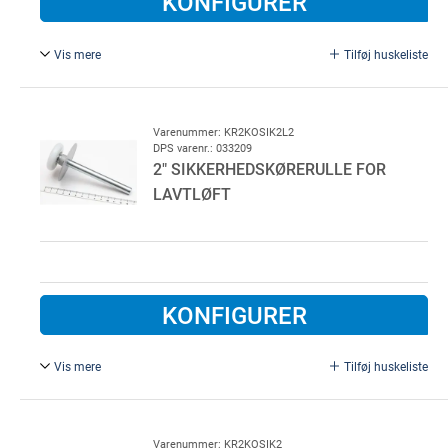
KONFIGURER
Vis mere
Tilføj huskeliste
2" kørerulle, nylon rustfri, med sikkerhedsrondel.
Ø 11 mm, L = 121mm
Kørerulle for brug i vaskehaller o. lign.
Varenummer: KR2KOSIK2L2
DPS varenr.: 033209
2" SIKKERHEDSKØRERULLE FOR
LAVTLØFT
KONFIGURER
Vis mere
Tilføj huskeliste
2" kørerulle, nylon, med sikkerhedsrondel.
Ø 11 mm,
For lavløft skinnesæt.
Varenummer: KR2KOSIK2