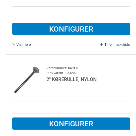
KONFIGURER
Vis mere
Tilføj huskeliste
2" kørerulle, nylon, rustfri med kugleleje
Ø 11 mm,
Varenummer: KR2LG
DPS varenr.: 033202
2" KØRERULLE, NYLON
KONFIGURER