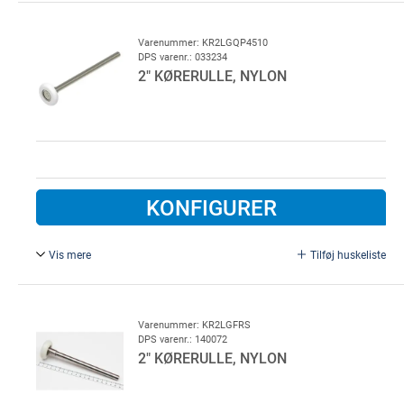
Ø 11mm,
Rustfri stål, til aggressivt miljø. Specielt anvendelig til
Varenummer: KR2LGQP4510
DPS varenr.: 033234
vaskehaller.
2" KØRERULLE, NYLON
KONFIGURER
Vis mere
Tilføj huskeliste
2" kørerulle, nylon, rustfri
Ø 11 mm, L = 186mm.
Varenummer: KR2LGFRS
DPS varenr.: 140072
Varen er udgået ved leverandør - er erstattet
2" KØRERULLE, NYLON
af: KR2LGQP4721