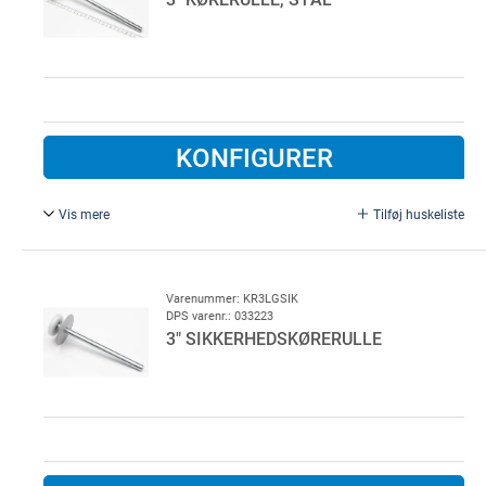
KONFIGURER
Vis mere
Tilføj huskeliste
3" kørerulle, galvaniseret stål.
Ø 11 mm, L = 247mm.
Varenummer: KR3LGSIK
DPS varenr.: 033223
3" SIKKERHEDSKØRERULLE