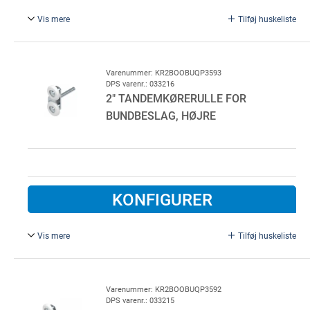
Vis mere
Tilføj huskeliste
Kort, ikke-justerbar tandemkørerulle for bundbeslag,
rustfri A2.
For venstre side.
Varenummer: KR2BOOBUQP3593
DPS varenr.: 033216
2" TANDEMKØRERULLE FOR
BUNDBESLAG, HØJRE
KONFIGURER
Vis mere
Tilføj huskeliste
Kort, ikke justerbar tandemkørerulle for bundbeslag,
galvaniseret stål.
For lavtløft skinnesæt.
Varenummer: KR2BOOBUQP3592
DPS varenr.: 033215
For højre side.