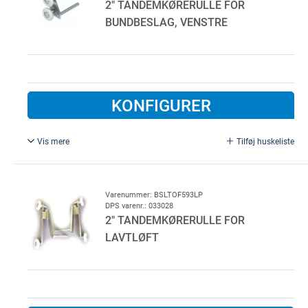
2" TANDEMKØRERULLE FOR
BUNDBESLAG, VENSTRE
KONFIGURER
Vis mere
Tilføj huskeliste
Kort, ikke justerbar tandemkørerulle for bundbeslag,
galvaniseret stål.
For lavtløft skinnesæt.
Varenummer: BSLTOF593LP
DPS varenr.: 033028
For venstre side.
2" TANDEMKØRERULLE FOR
LAVTLØFT