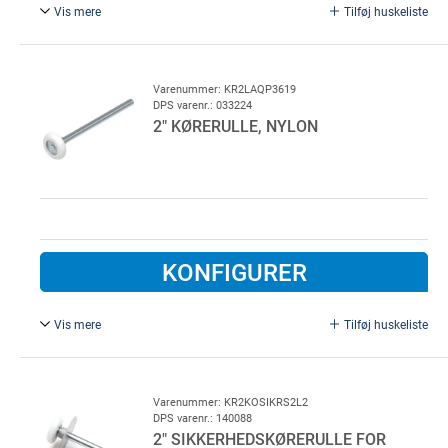
Vis mere
Tilføj huskeliste
2" kørerulle, nylon
Ø 11 mm, L = 193mm.
Anvendes ved dobbelte sidehængsler.
Varenummer: KR2LAQP3619
DPS varenr.: 033224
2" KØRERULLE, NYLON
100 stk. pr. colli
KONFIGURER
Vis mere
Tilføj huskeliste
2" kørerulle, nylon, forstærket.
Ø 11 mm, L = 179mm.
Forstærket, for porte over 42 m2
Varenummer: KR2KOSIKRS2L2
DPS varenr.: 140088
2" SIKKERHEDSKØRERULLE FOR