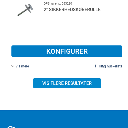
DPS varenr.: 033220
2" SIKKERHEDSKØRERULLE
KONFIGURER
Vis mere
Tilføj huskeliste
2" kørerulle, nylon, med sikkerhedsrondel.
Ø 11 mm, L = 119mm .
VIS FLERE RESULTATER
100 stk. pr. colli