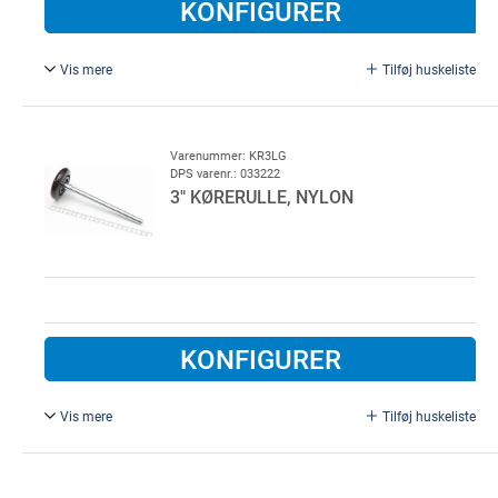
KONFIGURER
Vis mere
Tilføj huskeliste
3" kørerulle, nylon, med sikkerhedsrondel.
Ø 11 mm, L = 198mm.
Varenummer: KR3LG
DPS varenr.: 033222
3" KØRERULLE, NYLON
KONFIGURER
Vis mere
Tilføj huskeliste
3" kørerulle, nylon.
Ø 11 mm, L = 198mm.