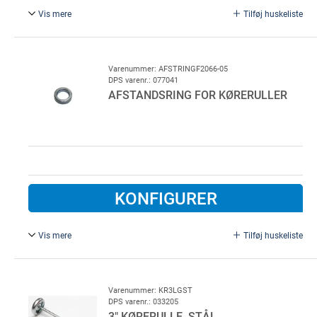
Vis mere
Tilføj huskeliste
Galvaniseret stål
Ø 11/17 mm, L = 7 mm.
Varenummer: AFSTRINGF2066-05
DPS varenr.: 077041
AFSTANDSRING FOR KØRERULLER
KONFIGURER
Vis mere
Tilføj huskeliste
Galvaniseret stål
Ø 11/17 mm, L = 5 mm.
Varenummer: KR3LGST
DPS varenr.: 033205
3" KØRERULLE, STÅL