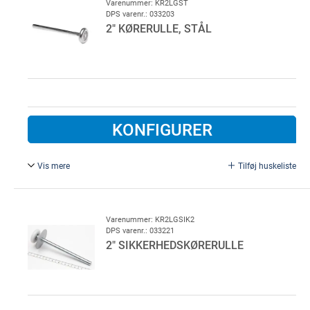
Varenummer: KR2LGST
DPS varenr.: 033203
2" KØRERULLE, STÅL
KONFIGURER
Vis mere
Tilføj huskeliste
2" kørerulle, galvaniseret stål.
Ø 11 mm, L = 190mm.
Varenummer: KR2LGSIK2
DPS varenr.: 033221
2" SIKKERHEDSKØRERULLE