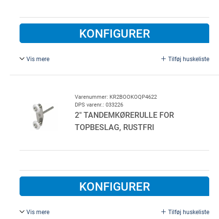
KONFIGURER
Vis mere
Tilføj huskeliste
Lang, ikke-justerbar tandemkørerulle for topbeslag,
galvaniseret stål.
For lavtløft skinnesæt.
Varenummer: KR2BOOKOQP4622
DPS varenr.: 033226
2" TANDEMKØRERULLE FOR
TOPBESLAG, RUSTFRI
KONFIGURER
Vis mere
Tilføj huskeliste