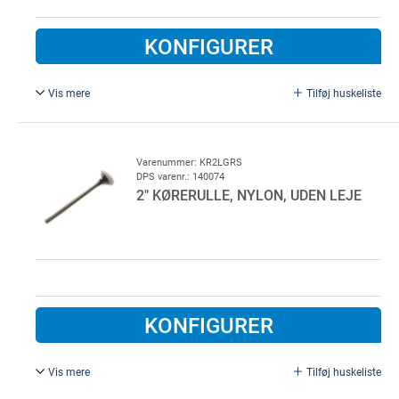
KONFIGURER
Vis mere
Tilføj huskeliste
2" kørerulle, nylon, med sikkerhedsrondel.
Ø 11 mm, L = 193mm.
Varenummer: KR2LGRS
DPS varenr.: 140074
2" KØRERULLE, NYLON, UDEN LEJE
KONFIGURER
Vis mere
Tilføj huskeliste
2" kørerulle, nylon, rustfri og uden leje.