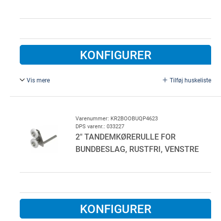
KONFIGURER
Vis mere
Tilføj huskeliste
Kort, ikke-justerbar tandemkørerulle for bundbeslag,
rustfri A2.
For højre side.
Varenummer: KR2BOOBUQP4623
DPS varenr.: 033227
2" TANDEMKØRERULLE FOR
BUNDBESLAG, RUSTFRI, VENSTRE
KONFIGURER