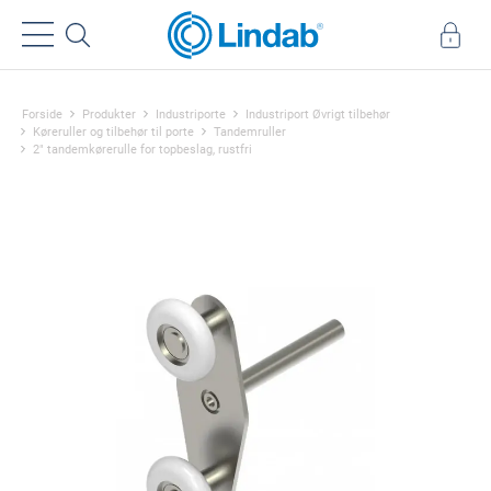
Forside
Produkter
Industriporte
Industriport Øvrigt tilbehør
Køreruller og tilbehør til porte
Tandemruller
2" tandemkørerulle for topbeslag, rustfri