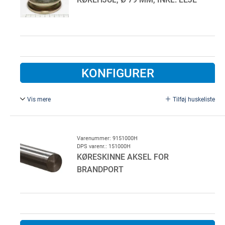
KONFIGURER
Vis mere
Tilføj huskeliste
For Ø 16 køreskinne aksel/rundjern. Kørerulle for BS60
port, inklusiv leje og låseringe, rullesporet er afrundet med
radius R9 mm, grundmalet. For rundjern/køreskinne aksel
Varenummer: 9151000H
DPS varenr.: 151000H
KØRESKINNE AKSEL FOR
BRANDPORT