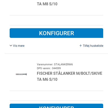
TA M8 S/10
KONFIGURER
Vis mere
Tilføj huskeliste
Stålanker TA M8 af elforzinket stål. Til fastgørelse af b.la.
systemer og maskiner i ikke-revet beton. .
Varenummer: STALANKERM6
DPS varenr.: 044599
FISCHER STÅLANKER M/BOLT/SKIVE
TA M6 S/10