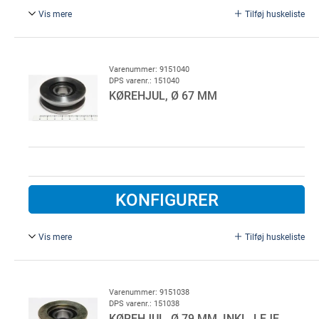
Vis mere
Tilføj huskeliste
Inkl. leje. Kørerulle for BS60 port, inklusiv leje og
låseringe, rullesporet er afrundet med radius R9 mm,
grundmalet. For rundjern
Varenummer: 9151040
DPS varenr.: 151040
KØREHJUL, Ø 67 MM
KONFIGURER
Vis mere
Tilføj huskeliste
Inkl. leje. Kørerulle for BS60 port inklusiv leje og låsering,
"kærven" er med indadgående vinkel, for vinkelskinne
Varenummer: 9151038
DPS varenr.: 151038
KØREHJUL, Ø 79 MM, INKL. LEJE