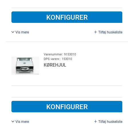
KONFIGURER
Vis mere
Tilføj huskeliste
Med Ø 40 mm rulle. Bundstyrerulle for Wormald BS60 port,
rulle er med udv. diameter Ø40mm, beslag i galvaniseret
stål
Varenummer: 9153010
DPS varenr.: 153010
KØREHJUL
KONFIGURER
Vis mere
Tilføj huskeliste