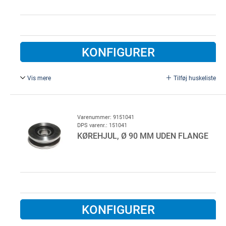
KONFIGURER
Vis mere
Tilføj huskeliste
Fra ældre LP porte. Kørerulle for BS60 port, inklusiv leje
og låseringe, rullesporet er afrundet med radius R9 mm,
grundmalet. For rundjern
Varenummer: 9151041
DPS varenr.: 151041
KØREHJUL, Ø 90 MM UDEN FLANGE
KONFIGURER