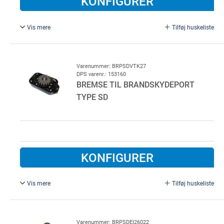
KONFIGURER
Vis mere
Tilføj huskeliste
Stålanker TA M6 af elforzinket stål. Til fastgørelse af b.la.
systemer og maskiner i ikke-revet beton.
50 stk. pr. ks.
Varenummer: BRPSDVTK27
DPS varenr.: 153160
BREMSE TIL BRANDSKYDEPORT
TYPE SD
KONFIGURER
Vis mere
Tilføj huskeliste
Bremse til brandskydeport type SD, VTK Kalipe.
Varenummer: BRPSDEI26022