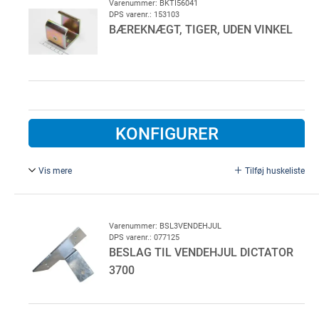
kræver ikke strøm, forsynet med friløb og bremser derfor
Varenummer: BKTI56041
DPS varenr.: 153103
ikke under åbning
BÆREKNÆGT, TIGER, UDEN VINKEL
KONFIGURER
Vis mere
Tilføj huskeliste
Type 560.
Varenummer: BSL3VENDEHJUL
DPS varenr.: 077125
BESLAG TIL VENDEHJUL DICTATOR
3700