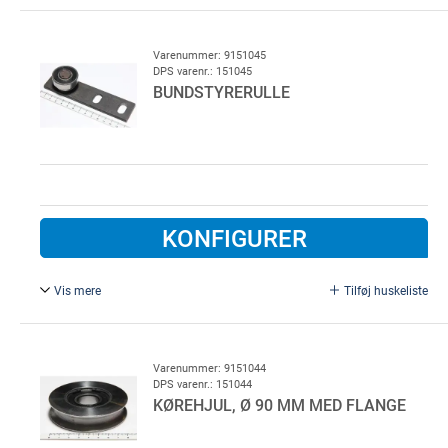
Ø 130 mm i hus. Kørehjul i hus for BS60 port type
Wormald, galvaniseret stål, komplet med dækplade og
vinkel
Varenummer: 9151045
DPS varenr.: 151045
BUNDSTYRERULLE
KONFIGURER
Vis mere
Tilføj huskeliste
Med Ø40 mm rulle. Bundstyrerulle for BS60 port
Varenummer: 9151044
DPS varenr.: 151044
KØREHJUL, Ø 90 MM MED FLANGE