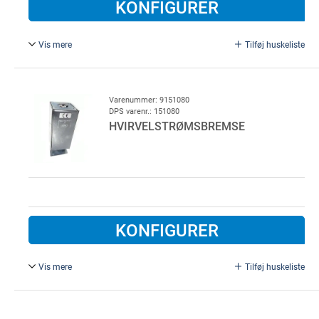
KONFIGURER
Vis mere
Tilføj huskeliste
Slebet aksel, Ø 16, STÅ52 C/L-SLEB.
Varenummer: 9151080
DPS varenr.: 151080
HVIRVELSTRØMSBREMSE
KONFIGURER
Vis mere
Tilføj huskeliste
Type Braky-C. Hvirvelstrømsbremse for lod, Bracky type C,
justerbar bremse baseret på permanente magneter,