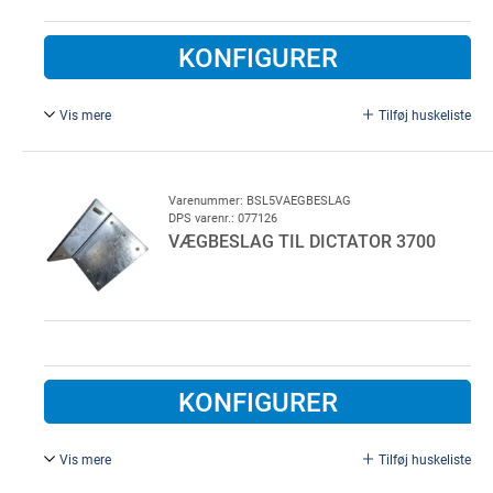
KONFIGURER
Vis mere
Tilføj huskeliste
Beslag til vendehjul Dictator 3700, til Meverin
Brandskydeport.
Varenummer: BSL5VAEGBESLAG
DPS varenr.: 077126
VÆGBESLAG TIL DICTATOR 3700
KONFIGURER
Vis mere
Tilføj huskeliste
Vægbeslag til Dictator 3700, til Meverin Brandskydeport.