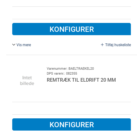
KONFIGURER
Vis mere
Tilføj huskeliste
Afstands skive/hestesko i 1 mm. Bruges som
opklodsning mellem væg og køreskinne på brandport..
Varenummer: BAELTRAEKEL20
DPS varenr.: 082355
REMTRÆK TIL ELDRIFT 20 MM
KONFIGURER