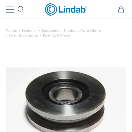
Forside
Produkter
Brandporte
Brandporte Øvrigt tilbehør
Kørehjul brandporte
Kørehjul, Ø 67 mm