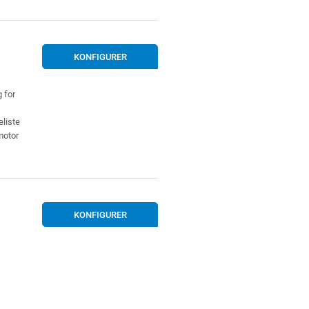
KONFIGURER
 for
eliste
motor
KONFIGURER