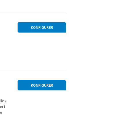
KONFIGURER
KONFIGURER
le /
er i
de