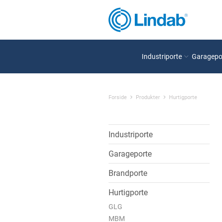
Industriporte
Garagepo
Forside
Produkter
Hurtigporte
Industriporte
Garageporte
Brandporte
Hurtigporte
GLG
MBM