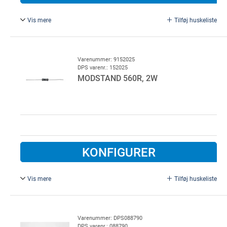
Vis mere
Tilføj huskeliste
1K2, 0,5W / metalfilm. anvendes til DW i LD971 styring
(GFA).
Bruges som terminering på enheder der kræver
Varenummer: 9152025
DPS varenr.: 152025
overvågning. F.eks. el-følelister, røgmelder, kontakter,
MODSTAND 560R, 2W
fotoceller.
KONFIGURER
Vis mere
Tilføj huskeliste
Effektmodstand. Bruges som terminering på enheder der
kræver overvågning. F.eks. el-følelister, røgmelder,
kontakter, fotoceller
Varenummer: DPS088790
DPS varenr.: 088790