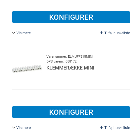
KONFIGURER
Vis mere
Tilføj huskeliste
Til Dalmatic styringer.
T 315 mA. Passer til EHLD, EHD, EHS, EHM, EHX
Varenummer: ELMUFFE15MINI
DPS varenr.: 088172
KLEMMERÆKKE MINI
KONFIGURER
Vis mere
Tilføj huskeliste