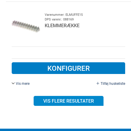
2,5 mm², række med 12.
Varenummer: ELMUFFE15
DPS varenr.: 088169
KLEMMERÆKKE
KONFIGURER
Vis mere
Tilføj huskeliste
4,0 - 6,0 mm², række med 12.
VIS FLERE RESULTATER