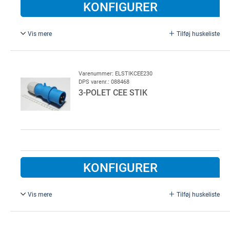
KONFIGURER
Vis mere
Tilføj huskeliste
Ø 2,5 - 10,5 mm, for ledning.
Varenummer: ELSTIKCEE230
DPS varenr.: 088468
3-POLET CEE STIK
KONFIGURER
Vis mere
Tilføj huskeliste
230V, blå.