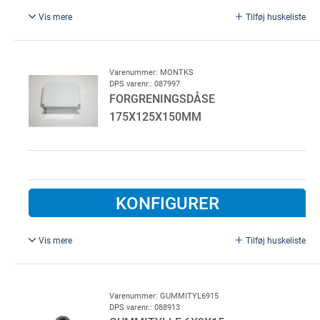
Vis mere
Tilføj huskeliste
130 x 94 mm, IP66, grå.
Varenummer: MONTKS
DPS varenr.: 087997
FORGRENINGSDÅSE
175X125X150MM
KONFIGURER
Vis mere
Tilføj huskeliste
175 x 125 x 150 mm, grå.
Varenummer: GUMMITYL6915
DPS varenr.: 088913