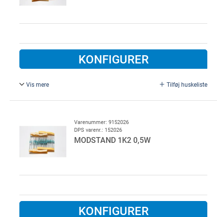
KONFIGURER
Vis mere
Tilføj huskeliste
8K2, 0,5W / metalfilm. Bruges som terminering på enheder
der kræver overvågning. F.eks. el-følelister, røgmelder,
kontakter, fotoceller
Varenummer: 9152026
DPS varenr.: 152026
MODSTAND 1K2 0,5W
KONFIGURER