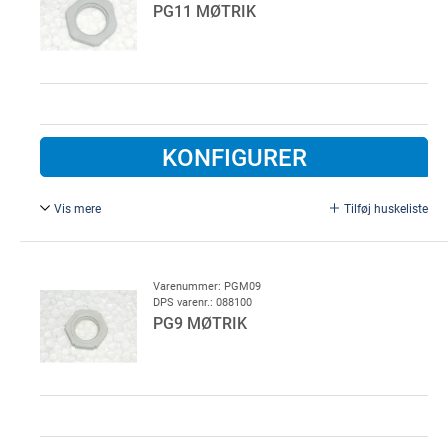
PG11 MØTRIK
KONFIGURER
Vis mere
Tilføj huskeliste
PG 11 møtrik, plast
Varenummer: PGM09
DPS varenr.: 088100
PG9 MØTRIK