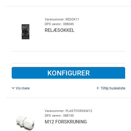
Ø 22 mm, sort plast.
Varenummer: RESOK11
DPS varenr.: 088045
RELÆSOKKEL
KONFIGURER
Vis mere
Tilføj huskeliste
11-polet. 11-polet stikbens sokkel for radioudstyr,
fotocelle forstærkere med mere
Varenummer: PLASTFORSKM12
DPS varenr.: 088150
M12 FORSKRUNING