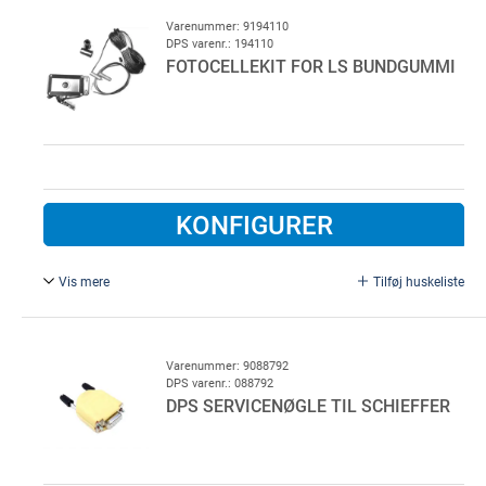
Varenummer: 9194110
DPS varenr.: 194110
FOTOCELLEKIT FOR LS BUNDGUMMI
KONFIGURER
Vis mere
Tilføj huskeliste
Adapter Ø 25 mm, koblingskasse. Fotocellekit til
bundgummi på Loading Systems port. Længder - TX; 8
meter og RX; 1 meter. Inklusiv adapter til Ø 25 mm, samt
Varenummer: 9088792
DPS varenr.: 088792
koblingskasse
DPS SERVICENØGLE TIL SCHIEFFER