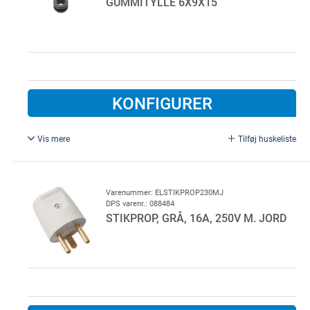
GUMMITYLLE 6X9X15
KONFIGURER
Vis mere
Tilføj huskeliste
LM: 0413990435.
Varenummer: ELSTIKPROP230MJ
DPS varenr.: 088484
STIKPROP, GRÅ, 16A, 250V M. JORD