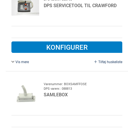
DPS SERVICETOOL TIL CRAWFORD
KONFIGURER
Vis mere
Tilføj huskeliste
Til CDM9. Tool for servicering af Crawford CDM9
styringer
Varenummer: BOXSAMFFOSE
DPS varenr.: 088813
SAMLEBOX