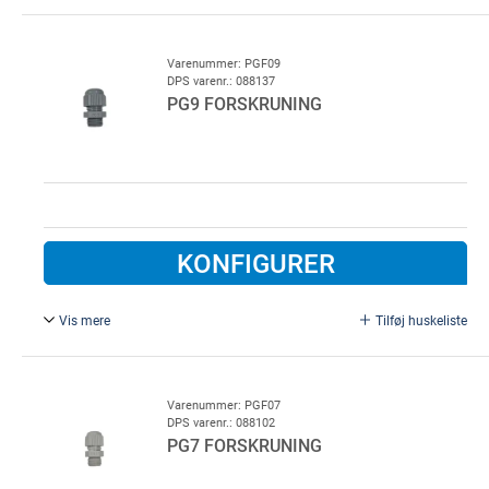
PG 11 forskruning, plast
Varenummer: PGF09
DPS varenr.: 088137
PG9 FORSKRUNING
KONFIGURER
Vis mere
Tilføj huskeliste
PG 9 forskruning, plast
Varenummer: PGF07
DPS varenr.: 088102
PG7 FORSKRUNING