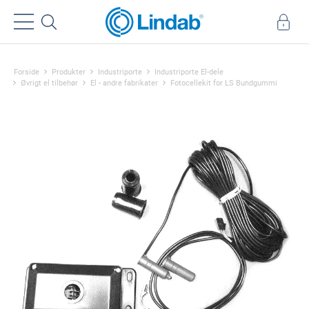
Forside
Produkter
Industriporte
Industriporte El-dele
Øvrigt el tilbehør
El - andre fabrikater
Fotocellekit for LS Bundgummi