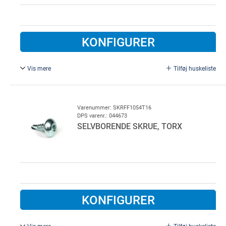
KONFIGURER
Vis mere
Tilføj huskeliste
4,8 x 16 mm, galvaniseret.
Varenummer: SKRFF1054T16
DPS varenr.: 044673
SELVBORENDE SKRUE, TORX
KONFIGURER
Vis mere
Tilføj huskeliste