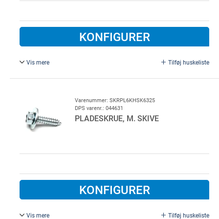
KONFIGURER
Vis mere
Tilføj huskeliste
8,0 x 25 mm, med skive, Elforzinket Stål.
700 stk. pr. colli
Varenummer: SKRPL6KHSK6325
DPS varenr.: 044631
PLADESKRUE, M. SKIVE
KONFIGURER
Vis mere
Tilføj huskeliste