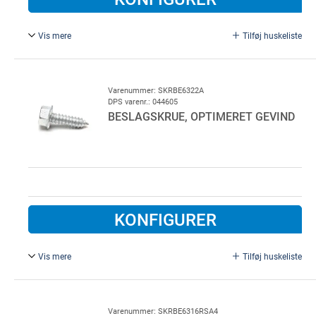
Vis mere
Tilføj huskeliste
6,3 x 25 mm, Galvaniseret stål. Ny type med forbedret
gevind.
Varenummer: SKRBE6322A
DPS varenr.: 044605
BESLAGSKRUE, OPTIMERET GEVIND
KONFIGURER
Vis mere
Tilføj huskeliste
6,3 x 22 mm.
Varenummer: SKRBE6316RSA4