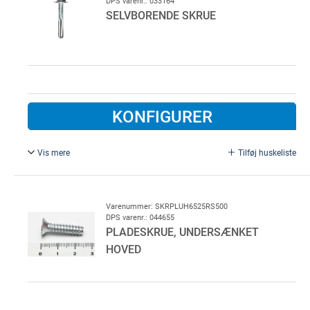
DPS varenr.: 033164
SELVBORENDE SKRUE
KONFIGURER
Vis mere
Tilføj huskeliste
Stålskrue m. borspids 5,5X32MM
250 stk/pk
Varenummer: SKRPLUH6525RS500
DPS varenr.: 044655
PLADESKRUE, UNDERSÆNKET
HOVED