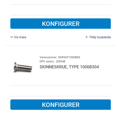
KONFIGURER
Vis mere
Tilføj huskeliste
Plade skrue 4,2 x 9,5. PH-T FZB. AVN: 713-08-010
for LSU3.
Varenummer: SKRSKF1006BRS
DPS varenr.: 200048
SKINNESKRUE, TYPE 1006B304
KONFIGURER