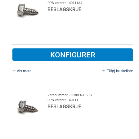
DPS varenr.: 140111A4
BESLAGSKRUE
KONFIGURER
Vis mere
Tilføj huskeliste
6,3 x 19 mm, Rustfri stål A4, For vaskehaller
Varenummer: SKRBE6316RS
DPS varenr.: 140111
BESLAGSKRUE