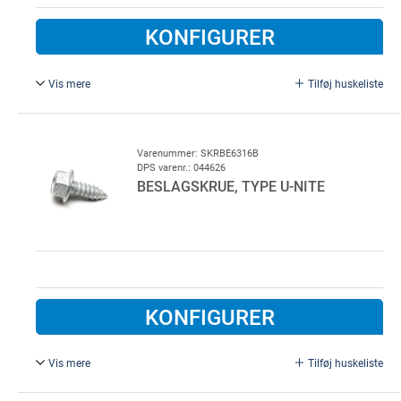
KONFIGURER
Vis mere
Tilføj huskeliste
6,3 x 19 mm, Rustfri stål MARUTEX A2. Ikke til
vaskehaller
Varenummer: SKRBE6316B
DPS varenr.: 044626
BESLAGSKRUE, TYPE U-NITE
KONFIGURER
Vis mere
Tilføj huskeliste
6,3 x 16 mm, Galvaniseret Stål. Ny type med forbedret