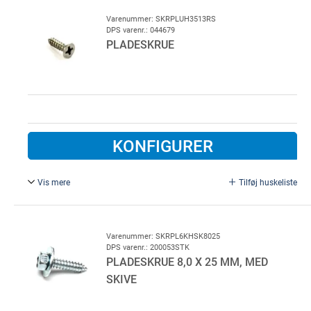
TORX 30. Rustfri
Varenummer: SKRPLUH3513RS
DPS varenr.: 044679
PLADESKRUE
KONFIGURER
Vis mere
Tilføj huskeliste
3,5 x 13 mm, Rustfri.
Varenummer: SKRPL6KHSK8025
DPS varenr.: 200053STK
PLADESKRUE 8,0 X 25 MM, MED
SKIVE