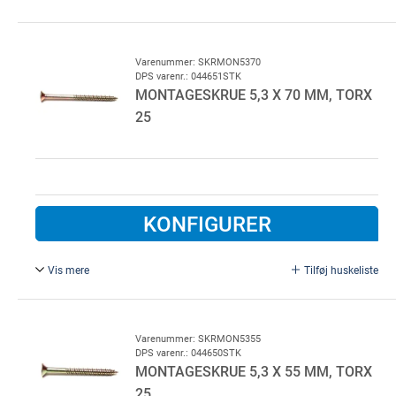
6,3 x 25 mm, FZB.
Varenummer: SKRMON5370
DPS varenr.: 044651STK
MONTAGESKRUE 5,3 X 70 MM, TORX
25
KONFIGURER
Vis mere
Tilføj huskeliste
5,3 x 70 mm, TORX 25, Gulcromatiseret.
400 stk. pr. colli
Varenummer: SKRMON5355
DPS varenr.: 044650STK
MONTAGESKRUE 5,3 X 55 MM, TORX
25