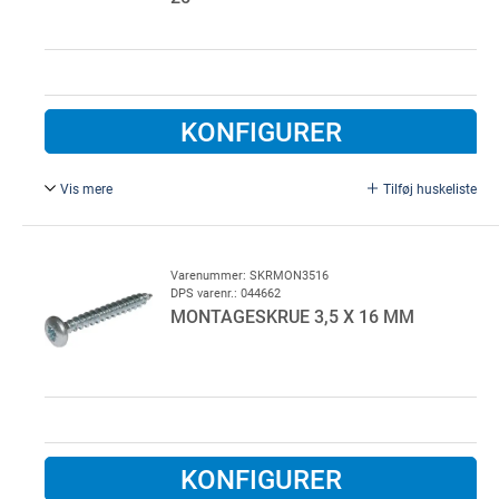
KONFIGURER
Vis mere
Tilføj huskeliste
5,3 x 55 mm, TORX 25, Gulcromatiseret.
500 stk. pr. colli
Varenummer: SKRMON3516
DPS varenr.: 044662
MONTAGESKRUE 3,5 X 16 MM
KONFIGURER