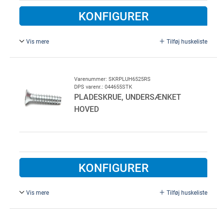
KONFIGURER
Vis mere
Tilføj huskeliste
Skrue til stål 6,5 x 25 mm. Med undersænket hoved og
TORX 30. Rustfri. 500 stk. pr. pose
Varenummer: SKRPLUH6525RS
DPS varenr.: 044655STK
PLADESKRUE, UNDERSÆNKET
HOVED
KONFIGURER
Vis mere
Tilføj huskeliste
Skrue til stål 6,5 x 25 mm. Med undersænket hoved og