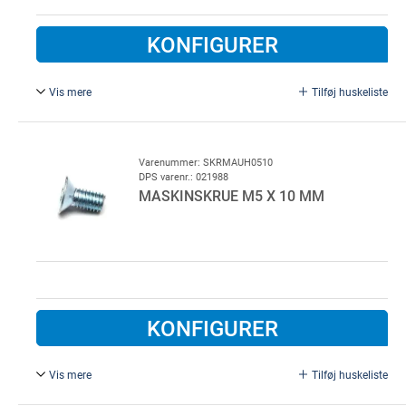
KONFIGURER
Vis mere
Tilføj huskeliste
m. skive og plug, pakke á 45 stk.
Varenummer: SKRMAUH0510
DPS varenr.: 021988
MASKINSKRUE M5 X 10 MM
KONFIGURER
Vis mere
Tilføj huskeliste
M5 x 10 mm, FZB.