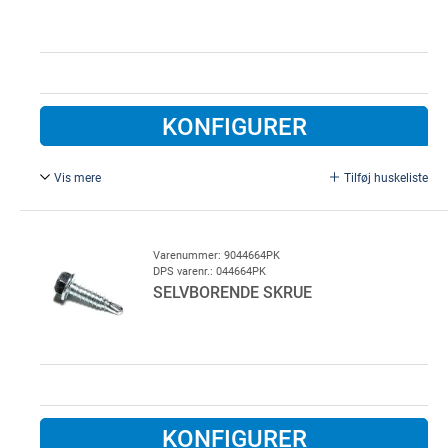
KONFIGURER
Vis mere
Tilføj huskeliste
4,8 x 13 mm, til fjederindlæg.
Varenummer: 9044664PK
DPS varenr.: 044664PK
SELVBORENDE SKRUE
KONFIGURER