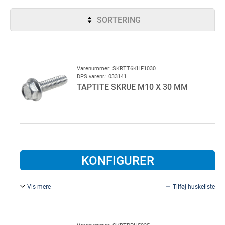
SORTERING
Varenummer: SKRTT6KHF1030
DPS varenr.: 033141
TAPTITE SKRUE M10 X 30 MM
KONFIGURER
Vis mere
Tilføj huskeliste
Gevindformende Elforzinket Bor ø 8,5 mm.
OBS!! Minimums køb 200 STK!