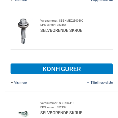
6,3 x 22 mm.
Varenummer: SBSKME02500500
DPS varenr.: 033168
SELVBORENDE SKRUE
KONFIGURER
Vis mere
Tilføj huskeliste
6,3 x 25 mm, 500 stk..
Varenummer: SBSK04113
DPS varenr.: 022497
SELVBORENDE SKRUE