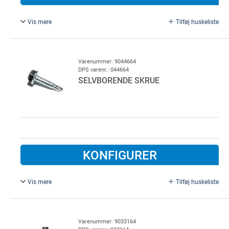
Vis mere
Tilføj huskeliste
6,3 x 25 mm, med borespids, 1250 st.
Varenummer: 9044664
DPS varenr.: 044664
SELVBORENDE SKRUE
KONFIGURER
Vis mere
Tilføj huskeliste
6,3 x 25 mm, med borespids.
Varenummer: 9033164