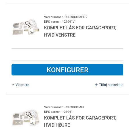
Komplet for LDG venstre side excl. Cylinder. 5 eller 7
stifts OVAL cylinder anvendes. Udvendig sort plast
Varenummer: LSU3UKOMPHV
DPS varenr.: 121041V
KOMPLET LÅS FOR GARAGEPORT,
HVID VENSTRE
KONFIGURER
Vis mere
Tilføj huskeliste
Komplet for LDG venstre side excl. Cylinder. 5 eller 7
stifts OVAL cylinder anvendes. Udvending hvid plast
Varenummer: LSU3UKOMPH
DPS varenr.: 121041
KOMPLET LÅS FOR GARAGEPORT,
HVID HØJRE