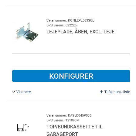
For Nordland port.
Varenummer: KONLEPL563SCL
DPS varenr.: 022225
LEJEPLADE, ÅBEN, EXCL. LEJE
KONFIGURER
Vis mere
Tilføj huskeliste
For Nordland port.
Varenummer: KASLD045P036
DPS varenr.: 121098M
TOP/BUNDKASSETTE TIL
GARAGEPORT