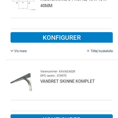
40MM
KONFIGURER
Vis mere
Tilføj huskeliste
Til overfelt for garageport. Ej standard farve
Varenummer: KAVAGA02K
DPS varenr.: 076970
VANDRET SKINNE KOMPLET