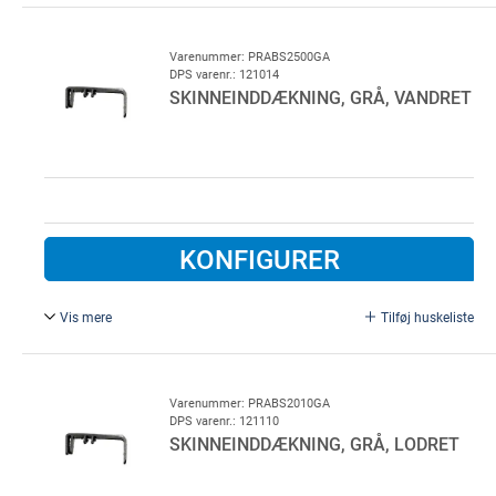
L = 3020 mm. * Udgår - sælges så længe lager haves * For
Lindab garageport
Varenummer: PRABS2500GA
DPS varenr.: 121014
SKINNEINDDÆKNING, GRÅ, VANDRET
KONFIGURER
Vis mere
Tilføj huskeliste
L = 2500 mm. For Lindab garageport
Varenummer: PRABS2010GA
DPS varenr.: 121110
SKINNEINDDÆKNING, GRÅ, LODRET