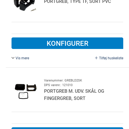
PORTGREB, TYPE TF, SORT PVC
KONFIGURER
Vis mere
Tilføj huskeliste
Komplet med skruer. For Lindab garageport
Varenummer: GREBLD2SK
DPS varenr.: 121010
PORTGREB M. UDV. SKÅL OG
FINGERGREB, SORT