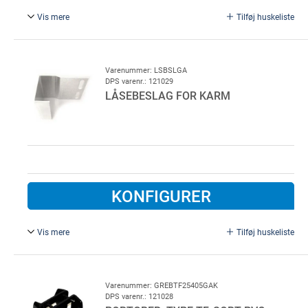
Vis mere
Tilføj huskeliste
Komplet for LDG højre side excl. Cylinder. 5 eller 7 stifts
OVAL cylinder anvendes. Udvendig sort plast
Varenummer: LSBSLGA
DPS varenr.: 121029
LÅSEBESLAG FOR KARM
KONFIGURER
Vis mere
Tilføj huskeliste
For Lindab garageport.
Galvaniseret stål
Varenummer: GREBTF25405GAK
DPS varenr.: 121028