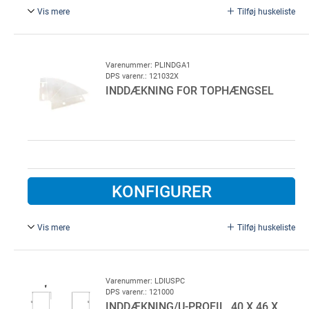
Vis mere
Tilføj huskeliste
For indækning til garageport.
Varenummer: PLINDGA1
DPS varenr.: 121032X
INDDÆKNING FOR TOPHÆNGSEL
KONFIGURER
Vis mere
Tilføj huskeliste
Plastinddækning for tophængsel
Højre og venstre.
Varenummer: LDIUSPC
DPS varenr.: 121000
INDDÆKNING/U-PROFIL, 40 X 46 X