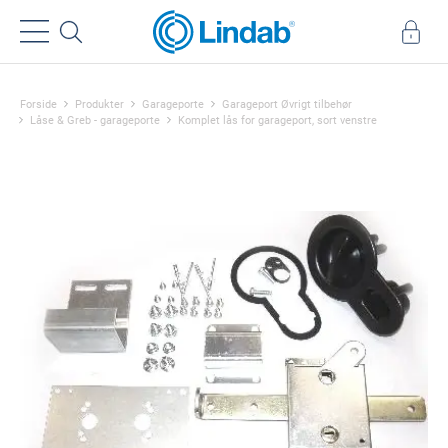
Forside
Produkter
Garageporte
Garageport Øvrigt tilbehør
Låse & Greb - garageporte
Komplet lås for garageport, sort venstre