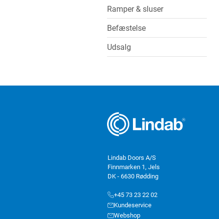
Ramper & sluser
Befæstelse
Udsalg
Lindab Doors A/S
Finnmarken 1, Jels
DK - 6630 Rødding
+45 73 23 22 02
Kundeservice
Webshop