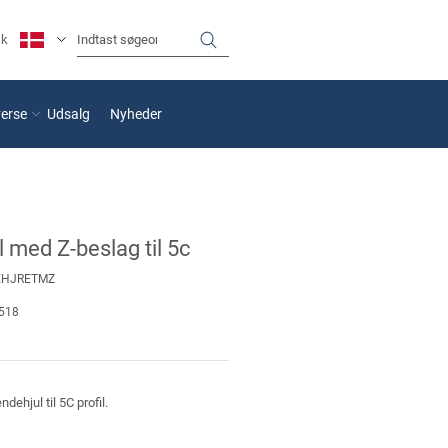
sk
verse
Udsalg
Nyheder
 med Z-beslag til 5c
EHJRETMZ
518
ehjul til 5C profil.