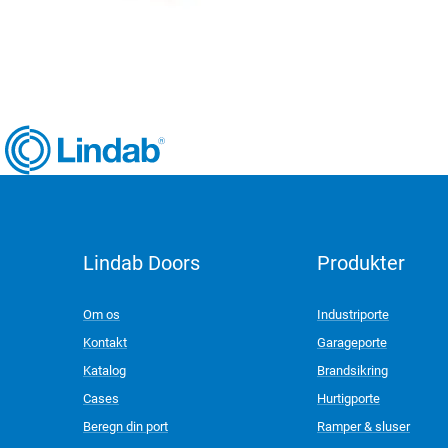
Lindab Doors
Produkter
LinkedIn
Om os
Industriporte
Kontakt
Garageporte
Katalog
Brandsikring
Cases
Hurtigporte
Beregn din port
Ramper & sluser