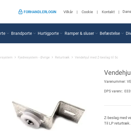
Dan
Vilkår
Cookie
Kontakt
FORHANDLERLOGIN
rte
Brandporte
Hurtigporte
Ramper & sluser
Befæstelse
Di
ersystem
Fjedresystem - Øvrige
Returtræk
Vendehjul med Z-beslag til 5c
Vendehjul
Varenummer:
V
DPS varenr.:
033
Z-beslag med vend
Til LP returtræk.