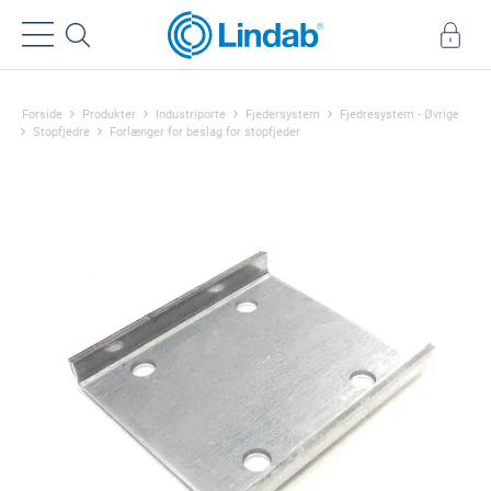
Forside
Produkter
Industriporte
Fjedersystem
Fjedresystem - Øvrige
Stopfjedre
Forlænger for beslag for stopfjeder