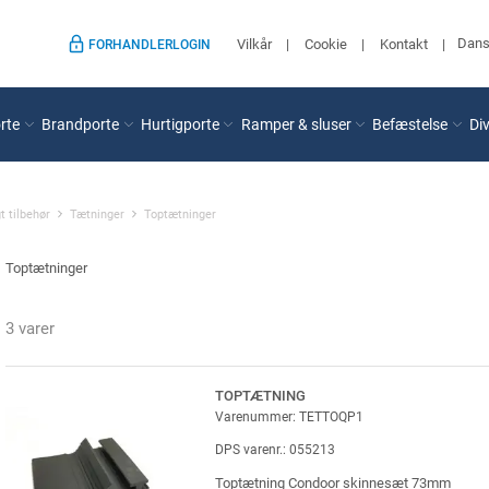
Dan
Vilkår
Cookie
Kontakt
FORHANDLERLOGIN
rte
Brandporte
Hurtigporte
Ramper & sluser
Befæstelse
Di
t tilbehør
Tætninger
Toptætninger
Toptætninger
3 varer
TOPTÆTNING
Varenummer: TETTOQP1
DPS varenr.: 055213
Toptætning Condoor skinnesæt 73mm