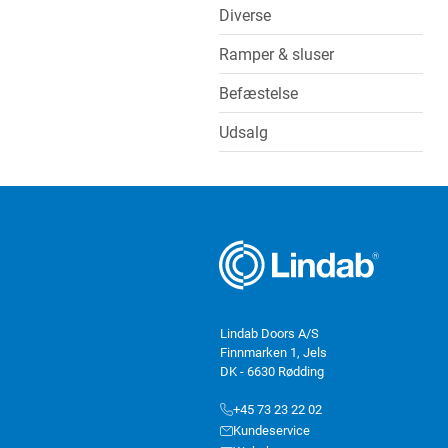
Diverse
Ramper & sluser
Befæstelse
Udsalg
Lindab Doors A/S
Finnmarken 1, Jels
DK - 6630 Rødding
+45 73 23 22 02
Kundeservice