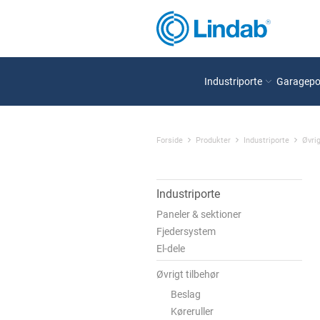
Industriporte
Garagepo
Forside
Produkter
Industriporte
Øvrig
Industriporte
Paneler & sektioner
Fjedersystem
El-dele
Øvrigt tilbehør
Beslag
Køreruller