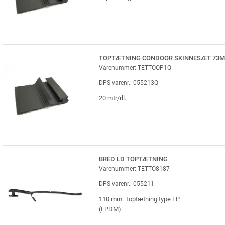
TOPTÆTNING CONDOOR SKINNESÆT 73
Varenummer: TETTOQP1Q
DPS varenr.: 055213Q
20 mtr/rll.
BRED LD TOPTÆTNING
Varenummer: TETTO8187
DPS varenr.: 055211
110 mm. Toptætning type LP
(EPDM)