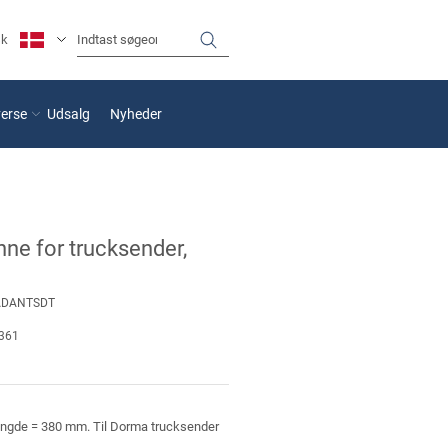
sk
verse
Udsalg
Nyheder
ne for trucksender,
ADANTSDT
361
ngde = 380 mm. Til Dorma trucksender