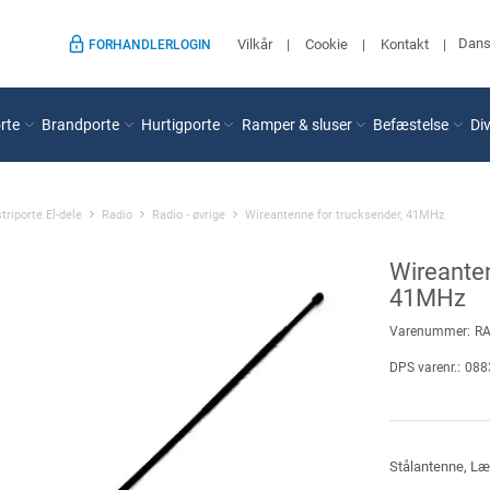
Dan
Vilkår
Cookie
Kontakt
FORHANDLERLOGIN
rte
Brandporte
Hurtigporte
Ramper & sluser
Befæstelse
Di
triporte El-dele
Radio
Radio - øvrige
Wireantenne for trucksender, 41MHz
Wireanten
41MHz
Varenummer:
R
DPS varenr.:
088
Stålantenne, Læ