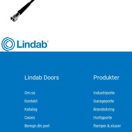
Lindab Doors
Produkter
LinkedIn
Om os
Industriporte
Kontakt
Garageporte
Katalog
Brandsikring
Cases
Hurtigporte
Beregn din port
Ramper & sluser