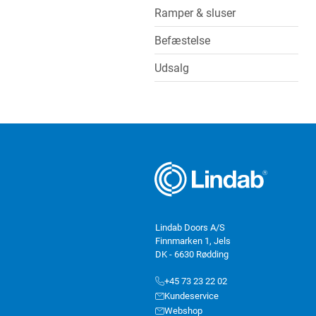
Ramper & sluser
Befæstelse
Udsalg
Lindab Doors A/S
Finnmarken 1, Jels
DK - 6630 Rødding
+45 73 23 22 02
Kundeservice
Webshop