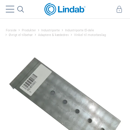
Forside
Produkter
Industriporte
Industriporte El-dele
Øvrigt el tilbehør
Adaptere & kædedrev
Vinkel til motorbeslag