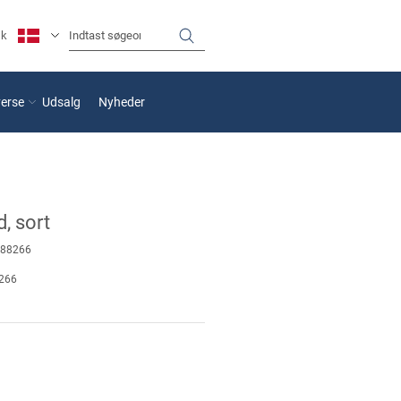
sk
verse
Udsalg
Nyheder
, sort
88266
266