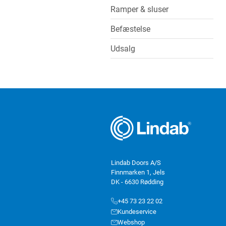
Ramper & sluser
Befæstelse
Udsalg
Lindab Doors A/S
Finnmarken 1, Jels
DK - 6630 Rødding
+45 73 23 22 02
Kundeservice
Webshop