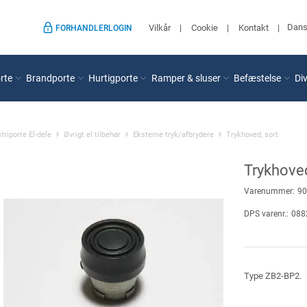
Dan
Vilkår
Cookie
Kontakt
FORHANDLERLOGIN
rte
Brandporte
Hurtigporte
Ramper & sluser
Befæstelse
Di
triporte El-dele
Øvrigt el tilbehør
Eksterne tryk/afbrydere
Trykhoved, sort
Trykhoved
Varenummer:
90
DPS varenr.:
088
Type ZB2-BP2.