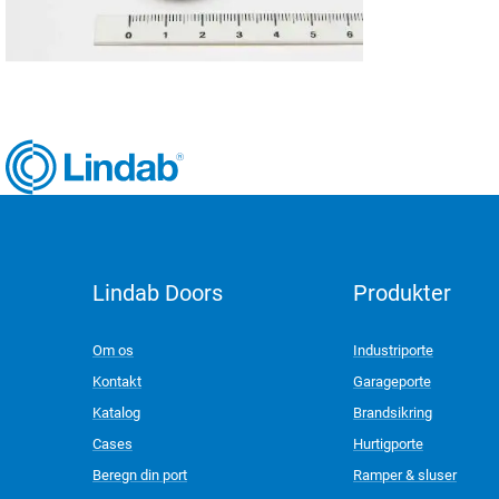
Lindab Doors
Produkter
LinkedIn
Om os
Industriporte
Kontakt
Garageporte
Katalog
Brandsikring
Cases
Hurtigporte
Beregn din port
Ramper & sluser