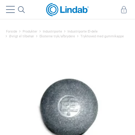
Forside
Produkter
Industriporte
Industriporte El-dele
Øvrigt el tilbehør
Eksterne tryk/afbrydere
Trykhoved med gummikappe