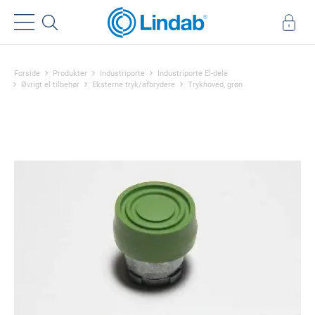
Forside
Produkter
Industriporte
Industriporte El-dele
Øvrigt el tilbehør
Eksterne tryk/afbrydere
Trykhoved, grøn