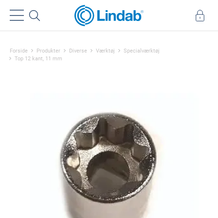
Forside
Produkter
Diverse
Værktøj
Specialværktøj
Top 12 kant, 11 mm