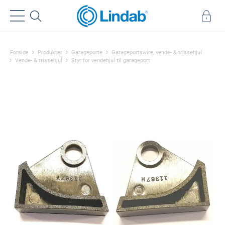
Forside
Produkter
Garageporte
Garageportswire, vende- & trissehjul
Vende- & trissehjul
Styr for vendehjul til garageport