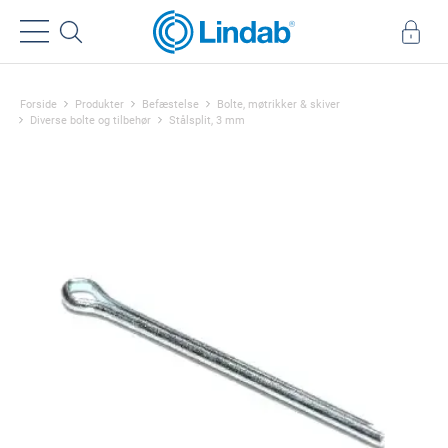
Forside
Produkter
Befæstelse
Bolte, møtrikker & skiver
Diverse bolte og tilbehør
Stålsplit, 3 mm