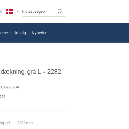
sk
verse
Udsalg
Nyheder
dækning, grå L = 2282
RABS2282GA
996
g, grå L = 2282 mm.