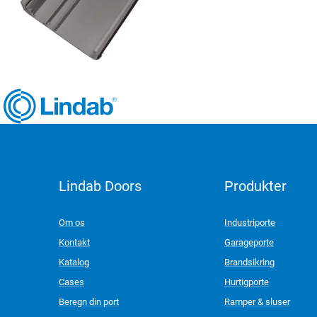
Lindab Doors
Produkter
LinkedIn
Om os
Industriporte
Kontakt
Garageporte
Katalog
Brandsikring
Cases
Hurtigporte
Beregn din port
Ramper & sluser