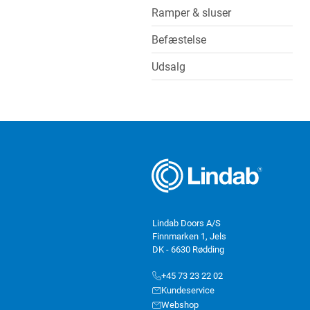
Ramper & sluser
Befæstelse
Udsalg
Lindab Doors A/S
Finnmarken 1, Jels
DK - 6630 Rødding
+45 73 23 22 02
Kundeservice
Webshop