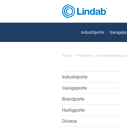
Industriporte
Garagepo
Forside
Produkter
Skinneinddækning, g
Industriporte
Garageporte
Brandporte
Hurtigporte
Diverse