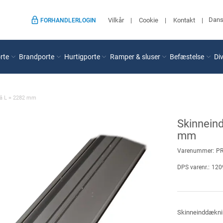
Dan
Vilkår
Cookie
Kontakt
FORHANDLERLOGIN
rte
Brandporte
Hurtigporte
Ramper & sluser
Befæstelse
Di
rå L = 2282 mm
Skinneind
mm
Varenummer:
P
DPS varenr.:
120
Skinneinddæknin