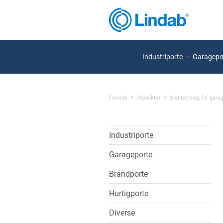
Industriporte
Garagepo
Forside
Produkter
Sidetætning for gara
Industriporte
Garageporte
Brandporte
Hurtigporte
Diverse