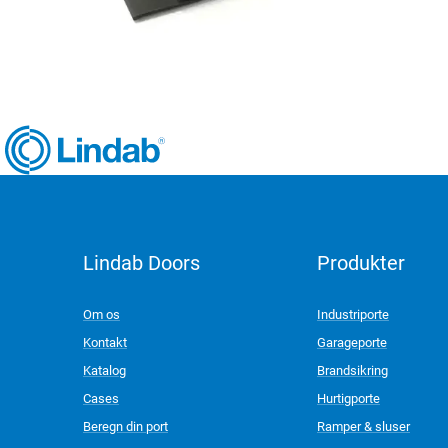
Lindab Doors
Produkter
LinkedIn
Om os
Industriporte
Kontakt
Garageporte
Katalog
Brandsikring
Cases
Hurtigporte
Beregn din port
Ramper & sluser