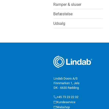
Ramper & sluser
Befæstelse
Udsalg
Lindab Doors A/S
Finnmarken 1, Jels
DK - 6630 Rødding
+45 73 23 22 02
Kundeservice
Webshop