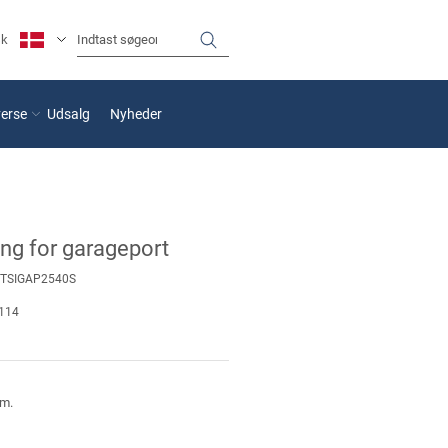
sk
verse
Udsalg
Nyheder
ng for garageport
TSIGAP2540S
114
mm.