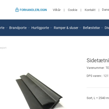
Dan
Vilkår
Cookie
Kontakt
FORHANDLERLOGIN
rte
Brandporte
Hurtigporte
Ramper & sluser
Befæstelse
Di
geport
Sidetætni
Varenummer:
TE
DPS varenr.:
121
Sort, L = 2540 