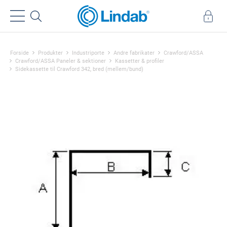
Forside
Produkter
Industriporte
Andre fabrikater
Crawford/ASSA
Crawford/ASSA Paneler & sektioner
Kassetter & profiler
Sidekassette til Crawford 342, bred (mellem/bund)