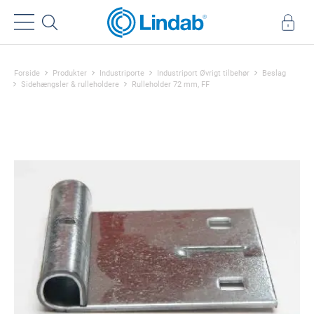
Forside
Produkter
Industriporte
Industriport Øvrigt tilbehør
Beslag
Sidehængsler & rulleholdere
Rulleholder 72 mm, FF