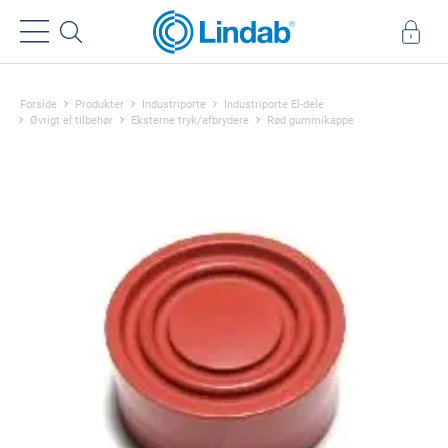
Forside
Produkter
Industriporte
Industriporte El-dele
Øvrigt el tilbehør
Eksterne tryk/afbrydere
Rød gummikappe