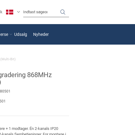
sk
verse
Udsalg
Nyheder
Multi-Bit)
gradering 868MHz
)
80501
501
ere + 1 modtager. Én 2-kanals IP20
-kanals fjernbetjeninger. For montage i