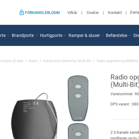
Dan
Vilkår
Cookie
Kontakt
FORHANDLERLOGIN
rte
Brandporte
Hurtigporte
Ramper & sluser
Befæstelse
Di
triporte El-dele
Radio
Industriport Marantec Multi-Bit
Radio opgradering 868MHz (
Radio op
(Multi-Bit
Varenummer:
90
DPS varenr.:
080
2 2-kanals send
modtager og to 2