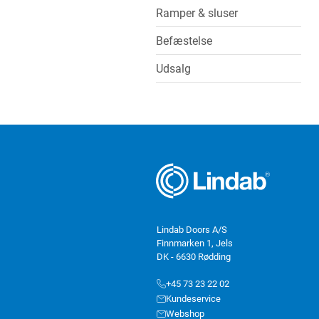
Ramper & sluser
Befæstelse
Udsalg
Lindab Doors A/S
Finnmarken 1, Jels
DK - 6630 Rødding
+45 73 23 22 02
Kundeservice
Webshop