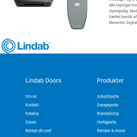
alle styringer h
styringslåg. Mo
Sættet består af
Marantec Digita
Lindab Doors
Produkter
LinkedIn
Om os
Industriporte
Kontakt
Garageporte
Katalog
Brandsikring
Cases
Hurtigporte
Beregn din port
Ramper & sluser