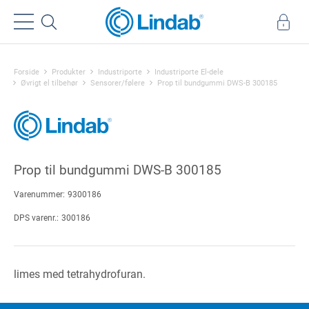
Forside
Produkter
Industriporte
Industriporte El-dele
Øvrigt el tilbehør
Sensorer/følere
Prop til bundgummi DWS-B 300185
Prop til bundgummi DWS-B 300185
Varenummer:
9300186
DPS varenr.:
300186
limes med tetrahydrofuran.