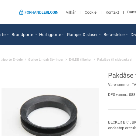
Dan
Vilkår
Cookie
Kontakt
FORHANDLERLOGIN
rte
Brandporte
Hurtigporte
Ramper & sluser
Befæstelse
Di
triporte El-dele
Øvrige Lindab Styringer
EHLDB tilbehør
Pakdåse til sidedæksel
Pakdåse t
Varenummer:
T
DPS varenr.:
088
BECKER BK1, BK2
endestop er tru