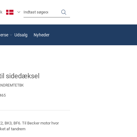
sk
verse
Udsalg
Nyheder
il sidedæksel
ANDREMTETBK
465
, BK3, BF6. Til Becker motor hvor
kket af tandrem