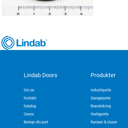
Lindab Doors
Produkter
LinkedIn
Om os
Industriporte
Kontakt
Garageporte
Katalog
Brandsikring
Cases
Hurtigporte
Beregn din port
Ramper & sluser