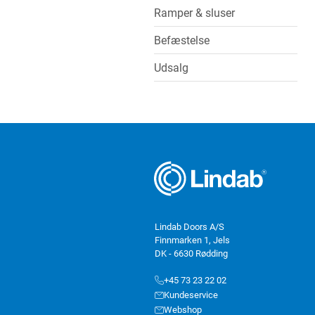
Ramper & sluser
Befæstelse
Udsalg
Lindab Doors A/S
Finnmarken 1, Jels
DK - 6630 Rødding
+45 73 23 22 02
Kundeservice
Webshop