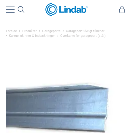
Forside
Produkter
Garageporte
Garageport Øvrigt tilbehør
Karme, skinner & inddækninger
Overkarm for garageport (stål)