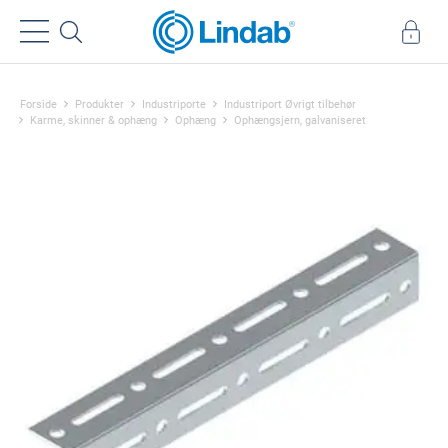
Forside
Produkter
Industriporte
Industriport Øvrigt tilbehør
Karme, skinner & ophæng
Ophæng
Ophængsjern, galvaniseret