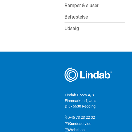
Ramper & sluser
Befæstelse
Udsalg
Lindab Doors A/S
Finnmarken 1, Jels
DK - 6630 Rødding
+45 73 23 22 02
Kundeservice
Webshop