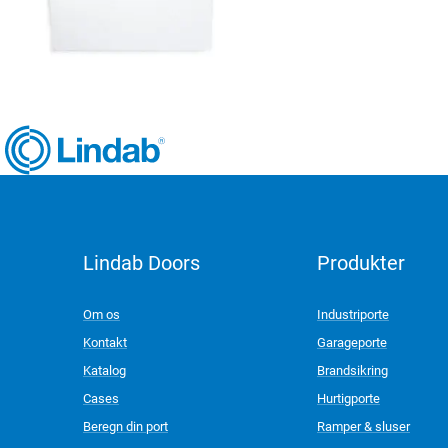
Lindab Doors
Produkter
LinkedIn
Om os
Industriporte
Kontakt
Garageporte
Katalog
Brandsikring
Cases
Hurtigporte
Beregn din port
Ramper & sluser