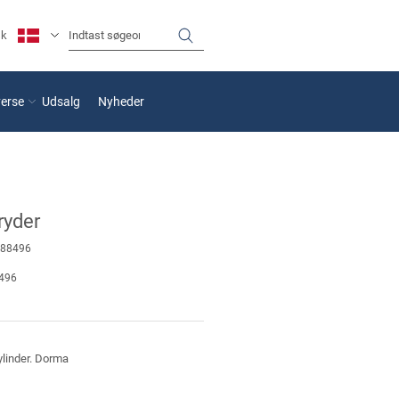
sk
verse
Udsalg
Nyheder
ryder
88496
496
ylinder. Dorma