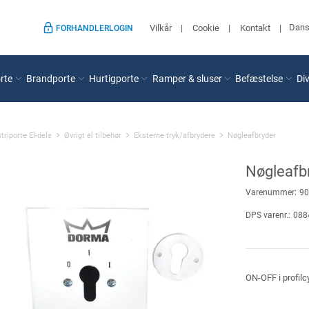
Dan
Vilkår
Cookie
Kontakt
FORHANDLERLOGIN
rte
Brandporte
Hurtigporte
Ramper & sluser
Befæstelse
Di
triporte El-dele
Øvrigt el tilbehør
Eksterne tryk/afbrydere
Nøgleafbryder
Nøgleafb
Varenummer:
90
DPS varenr.:
088
ON-OFF i profilc