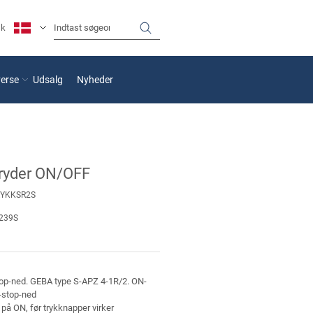
sk
verse
Udsalg
Nyheder
ryder ON/OFF
RYKKSR2S
239S
op-ned. GEBA type S-APZ 4-1R/2. ON-
p-stop-ned
på ON, før trykknapper virker