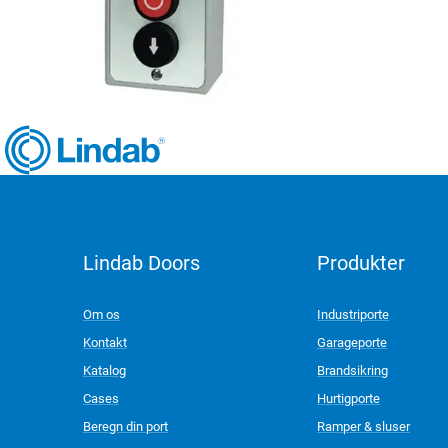
Lindab Doors
Produkter
LinkedIn
Om os
Industriporte
Kontakt
Garageporte
Katalog
Brandsikring
Cases
Hurtigporte
Beregn din port
Ramper & sluser