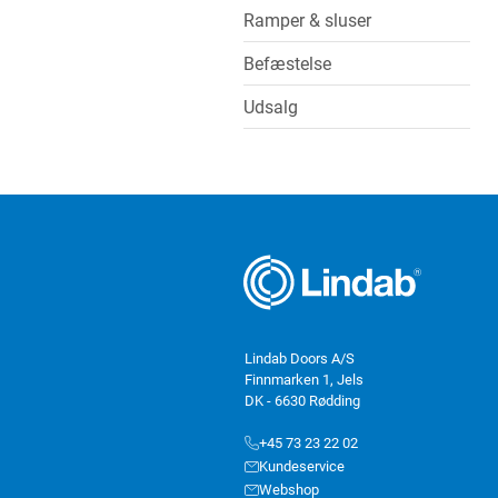
Ramper & sluser
Befæstelse
Udsalg
Lindab Doors A/S
Finnmarken 1, Jels
DK - 6630 Rødding
+45 73 23 22 02
Kundeservice
Webshop