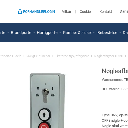
Dan
Vilkår
Cookie
Kontakt
FORHANDLERLOGIN
rte
Brandporte
Hurtigporte
Ramper & sluser
Befæstelse
Di
triporte El-dele
Øvrigt el tilbehør
Eksterne tryk/afbrydere
Nøgleafbryder ON/OFF
Nøgleafb
Varenummer:
T
DPS varenr.:
088
Type BN2, op-st
OFF i nøgle + o
Nøgle skal være 