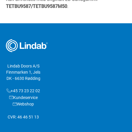
TETBU9587/TETBU9587M50
.
Lindab Doors A/S
Finnmarken 1, Jels
DK - 6630 Rødding
+45 73 23 22 02
Kundeservice
Webshop
CVR: 46 46 51 13