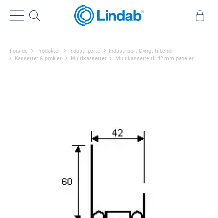
Forside
Produkter
Industriporte
Industriport Øvrigt tilbehør
Kassetter & profiler
Multikassetter
Multikassette til 42 mm paneler