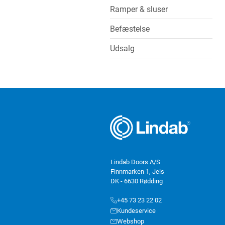
Ramper & sluser
Befæstelse
Udsalg
Lindab Doors A/S
Finnmarken 1, Jels
DK - 6630 Rødding
+45 73 23 22 02
Kundeservice
Webshop