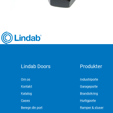
Lindab Doors
Produkter
LinkedIn
Om os
Industriporte
Kontakt
Garageporte
Katalog
Brandsikring
Cases
Hurtigporte
Beregn din port
Ramper & sluser