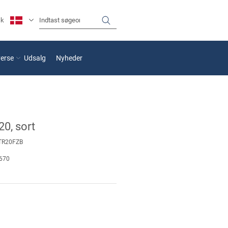
sk
verse
Udsalg
Nyheder
20, sort
TR20FZB
670