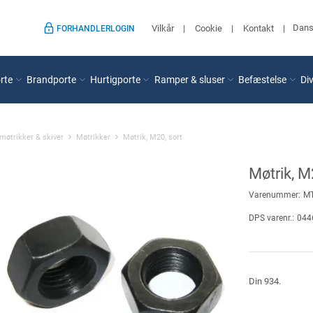
Dan
Vilkår
Cookie
Kontakt
FORHANDLERLOGIN
rte
Brandporte
Hurtigporte
Ramper & sluser
Befæstelse
Di
 møtrikker & skiver
Møtrikker
Møtrik, M20, sort
Møtrik, M
Varenummer:
M
DPS varenr.:
044
Din 934.