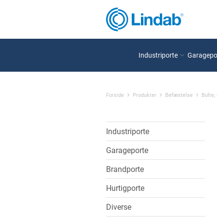
Industriporte
Garagepo
Forside
Produkter
Befæstelse
Bolte,
Industriporte
Garageporte
Brandporte
Hurtigporte
Diverse