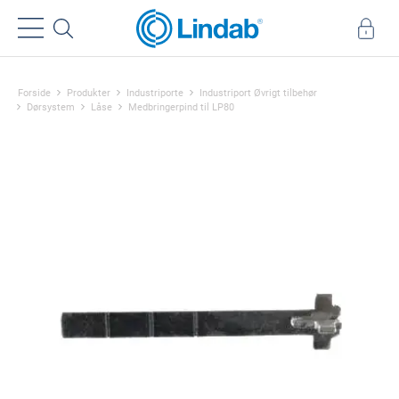
Forside
Produkter
Industriporte
Industriport Øvrigt tilbehør
Dørsystem
Låse
Medbringerpind til LP80