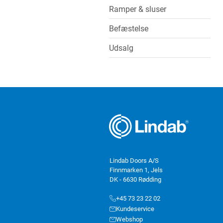
Ramper & sluser
Befæstelse
Udsalg
Lindab Doors A/S
Finnmarken 1, Jels
DK - 6630 Rødding
+45 73 23 22 02
Kundeservice
Webshop