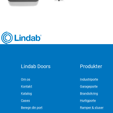
Lindab Doors
Produkter
LinkedIn
Om os
Industriporte
Kontakt
Garageporte
Katalog
Brandsikring
Cases
Hurtigporte
Beregn din port
Ramper & sluser