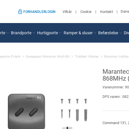
Dan
Vilkår
Cookie
Kontakt
FORHANDLERLOGIN
rte
Brandporte
Hurtigporte
Ramper & sluser
Befæstelse
Di
eporte El-dele
Garageport Marantec Multi-Bit
Trådløst tilbehør
Marantec trådløs
Marantec
868MHz (M
Varenummer:
90
DPS varenr.:
082
Command 131, 2