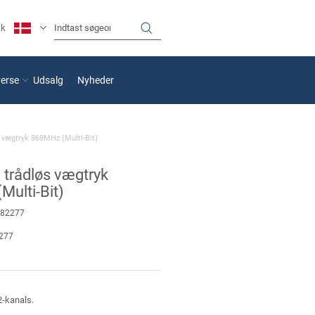
sk
verse
Udsalg
Nyheder
 vægtryk 868MHz (Multi-Bit)
 trådløs vægtryk
ulti-Bit)
82277
277
-kanals.