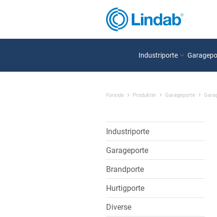
Industriporte
Garagepo
Forside
Produkter
Garageporte
Garag
Industriporte
Garageporte
Brandporte
Hurtigporte
Diverse