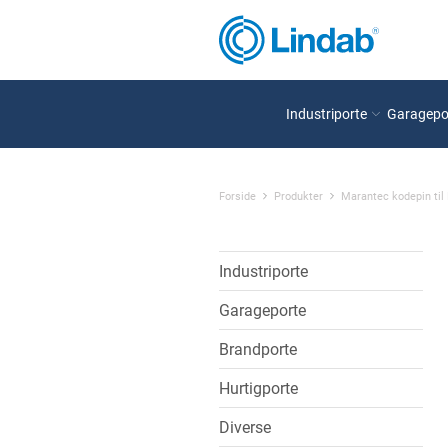
Industriporte
Garagepo
Forside
Produkter
Marantec kodepin til 
Industriporte
Garageporte
Brandporte
Hurtigporte
Diverse