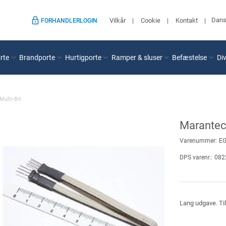
Dan
Vilkår
Cookie
Kontakt
FORHANDLERLOGIN
rte
Brandporte
Hurtigporte
Ramper & sluser
Befæstelse
Di
Multi-Bit
Marantec 
Varenummer:
E
DPS varenr.:
082
Lang udgave. Ti