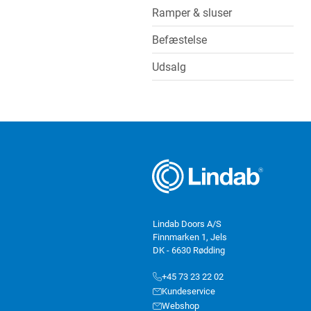
Ramper & sluser
Befæstelse
Udsalg
Lindab Doors A/S
Finnmarken 1, Jels
DK - 6630 Rødding
+45 73 23 22 02
Kundeservice
Webshop