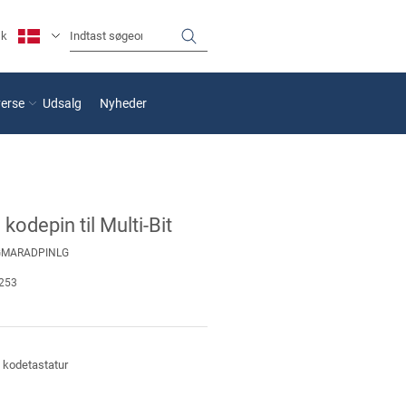
sk
verse
Udsalg
Nyheder
kodepin til Multi-Bit
GMARADPINLG
253
l kodetastatur