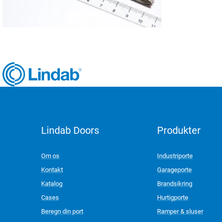
Lindab Doors
Produkter
LinkedIn
Om os
Industriporte
Kontakt
Garageporte
Katalog
Brandsikring
Cases
Hurtigporte
Beregn din port
Ramper & sluser