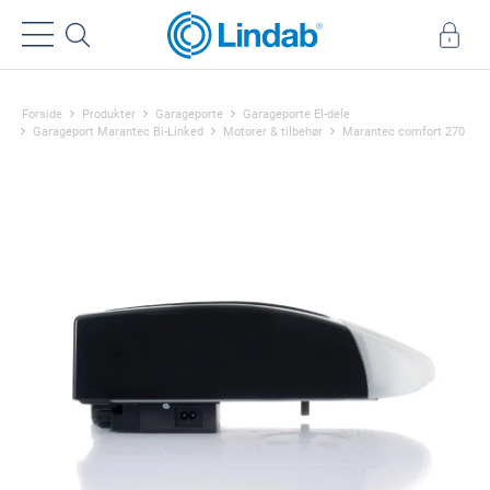
Forside
Produkter
Garageporte
Garageporte El-dele
Garageport Marantec Bi-Linked
Motorer & tilbehør
Marantec comfort 270